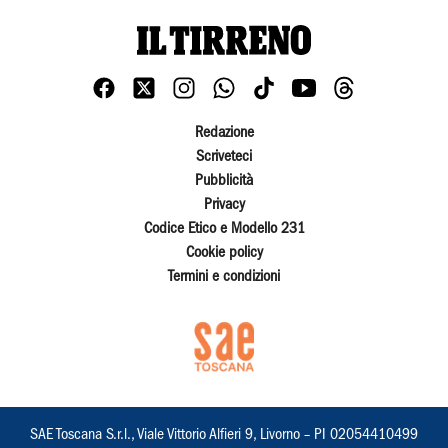
Redazione
Scriveteci
Pubblicità
Privacy
Codice Etico e Modello 231
Cookie policy
Termini e condizioni
SAE Toscana S.r.l., Viale Vittorio Alfieri 9, Livorno – PI 02054410499