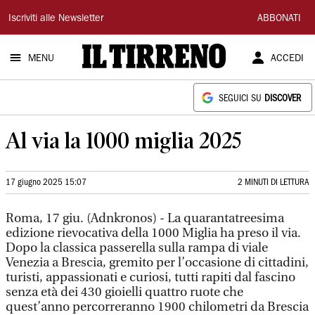
Il
Iscriviti alle Newsletter
ABBONATI
Tirreno
MENU
ACCEDI
SEGUICI SU
DISCOVER
Al via la 1000 miglia 2025
17 giugno 2025 15:07
2 MINUTI DI LETTURA
Roma, 17 giu. (Adnkronos) - La quarantatreesima
edizione rievocativa della 1000 Miglia ha preso il via.
Dopo la classica passerella sulla rampa di viale
Venezia a Brescia, gremito per l’occasione di cittadini,
turisti, appassionati e curiosi, tutti rapiti dal fascino
senza età dei 430 gioielli quattro ruote che
quest’anno percorreranno 1900 chilometri da Brescia