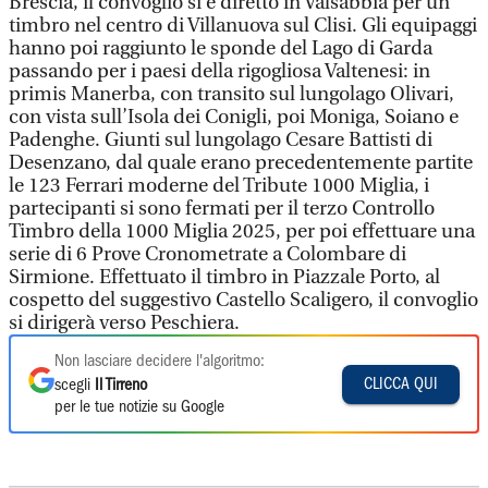
Brescia, il convoglio si è diretto in Valsabbia per un
timbro nel centro di Villanuova sul Clisi. Gli equipaggi
hanno poi raggiunto le sponde del Lago di Garda
passando per i paesi della rigogliosa Valtenesi: in
primis Manerba, con transito sul lungolago Olivari,
con vista sull’Isola dei Conigli, poi Moniga, Soiano e
Padenghe. Giunti sul lungolago Cesare Battisti di
Desenzano, dal quale erano precedentemente partite
le 123 Ferrari moderne del Tribute 1000 Miglia, i
partecipanti si sono fermati per il terzo Controllo
Timbro della 1000 Miglia 2025, per poi effettuare una
serie di 6 Prove Cronometrate a Colombare di
Sirmione. Effettuato il timbro in Piazzale Porto, al
cospetto del suggestivo Castello Scaligero, il convoglio
si dirigerà verso Peschiera.
Non lasciare decidere l'algoritmo:
CLICCA QUI
scegli
Il Tirreno
per le tue notizie su Google