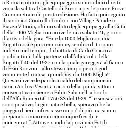
a Roma e ritorno, gli equipaggi si sono subito diretti
verso la salita al Castello di Brescia per le prime Prove
Cronometrate di questa edizione. Ha fatto poi seguito
il canonico Controllo Timbro con Village Parade in
Piazza Vittoria, ultimo saluto degli equipaggi alla Città
della 1000 Miglia con arrivederci a sabato 21, giorno
d’arrivo della gara. “Fare la 1000 Miglia con una
Bugatti così è pura emozione, sembra di tornare
indietro nel tempo – la battuta di Carlo Cracco a
pochi attimi dalla partenza dall’abitacolo della
Bugatti T 40 del 1927 con la quale gareggerà al fianco
di Ezio Ronzoni- allo stesso tempo però ti godi
veramente la corsa, quindi Viva la 1000 Miglia!”.
Queste invece le parole a caldo del campione in
carica Andrea Vesco, a caccia della quinta vittoria
consecutiva insieme a Fabio Salvinelli a bordo
dell’Alfa Romeo 6C 1750 SS del 1929: “Le sensazioni
sono positive, la giornata è bella, speravo che la
pioggia di ieri rinfrescasse un po’ di più ma siamo
preparati, rimarremo comunque freschi e
concentrati”. Attraversando la provincia Est di