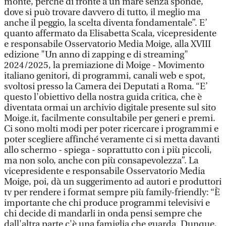
monte, perché di fronte a un mare senza sponde,
dove si può trovare davvero di tutto, il meglio ma
anche il peggio, la scelta diventa fondamentale”. E’
quanto affermato da Elisabetta Scala, vicepresidente
e responsabile Osservatorio Media Moige, alla XVIII
edizione "Un anno di zapping e di streaming"
2024/2025, la premiazione di Moige - Movimento
italiano genitori, di programmi, canali web e spot,
svoltosi presso la Camera dei Deputati a Roma. “E’
questo l'obiettivo della nostra guida critica, che è
diventata ormai un archivio digitale presente sul sito
Moige.it, facilmente consultabile per generi e premi.
Ci sono molti modi per poter ricercare i programmi e
poter scegliere affinché veramente ci si metta davanti
allo schermo - spiega - soprattutto con i più piccoli,
ma non solo, anche con più consapevolezza”. La
vicepresidente e responsabile Osservatorio Media
Moige, poi, dà un suggerimento ad autori e produttori
tv per rendere i format sempre più family-friendly: “È
importante che chi produce programmi televisivi e
chi decide di mandarli in onda pensi sempre che
dall'altra parte c'è una famiglia che guarda. Dunque,