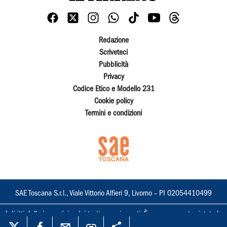
Redazione
Scriveteci
Pubblicità
Privacy
Codice Etico e Modello 231
Cookie policy
Termini e condizioni
SAE Toscana S.r.l., Viale Vittorio Alfieri 9, Livorno – PI 02054410499
I diritti delle immagini e dei testi sono riservati. È espressamente vietata la
loro riproduzione con qualsiasi mezzo e l'adattamento totale o parziale.