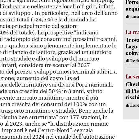
pera e agli interventi regolatori nello shipping.
Forte
’industria e nelle utenze locali off-grid, infatti,
acqui
 di sviluppo”. In particolare, nell'arco dell’anno
di Luca
nsumi totali (+24,5%) e la domanda ha
inata principalmente dal settore
La tr
’80% del totale). Le prospettive “indicano
 al raddoppio dei consumi nei prossimi tre anni,
Trova
no, qualora siano pienamente implementate le
Lago,
di rilancio del settore, grazie ad un ulteriore
coinv
rto stradale e allo sviluppo del mercato
di Red
infatti, considera tre scenari al 2027
 del prezzo, sviluppo nuovi terminali adibiti a
La ve
vazione, aumento del costo Ets ed
Check
 delle normative sui diversi Porti nazionali.
di Pis
de una crescita del 50 % in 3 anni, spinto
risch
ascente mercato marittimo, mentre il più
d una crescita dei consumi del 100% con un
di Lor
 trasporto marittimo e stradale. Bene anche la
“risulta ben strutturata” con 177 stazioni, in
to al 2023, anche se “la distribuzione rimane
 impianti è nel Centro-Nord”, segnala
consumati nel 2024 nel canale dell’autotrazione