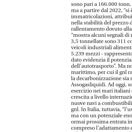
sono pari a 166.000 tonn.
ma a partire dal 2022, “si
immatricolazioni, attribuibi
nella stabilità del prezzo 
rallentamento dovuto alla 
“mostra alcuni segnali di 
3,5 tonnellate sono 311 co
veicoli industriali alimenta
5.239 mezzi - rappresenta 
dato evidenzia il potenzia
dell’autotrasporto”. Ma n
marittimo, per cui il gnl 
la decarbonizzazione sia 
Assogasliquidi. Ad oggi, so
esercizio nei mari italiani
crescita a livello interna
nuove navi a combustibili 
gnl. In Italia, tuttavia, “
ma con un potenziale enor
ormai prossima entrata in 
compreso l’adattamento del