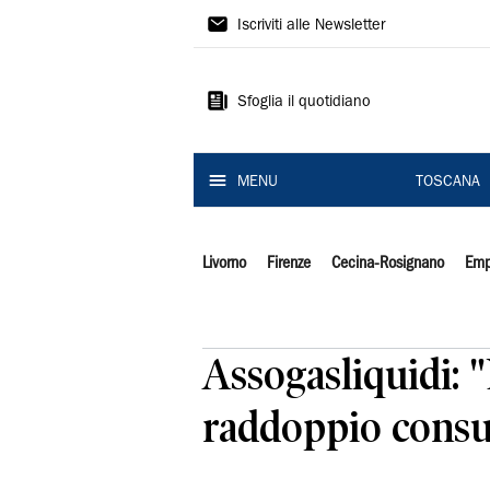
Il
Iscriviti alle Newsletter
Tirreno
Sfoglia il quotidiano
MENU
TOSCANA
Livorno
Firenze
Cecina-Rosignano
Emp
Assogasliquidi: 
raddoppio consu