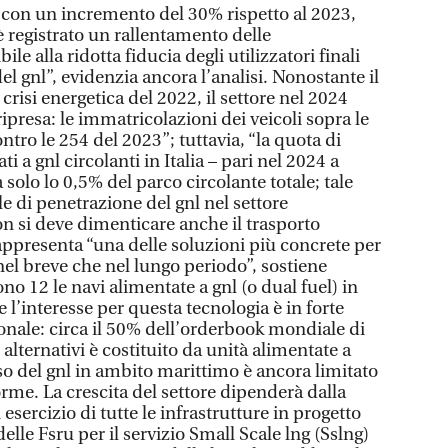
 con un incremento del 30% rispetto al 2023,
 è registrato un rallentamento delle
le alla ridotta fiducia degli utilizzatori finali
del gnl”, evidenzia ancora l’analisi. Nonostante il
crisi energetica del 2022, il settore nel 2024
ripresa: le immatricolazioni dei veicoli sopra le
ntro le 254 del 2023”; tuttavia, “la quota di
ti a gnl circolanti in Italia – pari nel 2024 a
solo lo 0,5% del parco circolante totale; tale
le di penetrazione del gnl nel settore
on si deve dimenticare anche il trasporto
rappresenta “una delle soluzioni più concrete per
nel breve che nel lungo periodo”, sostiene
no 12 le navi alimentate a gnl (o dual fuel) in
 e l’interesse per questa tecnologia è in forte
zionale: circa il 50% dell’orderbook mondiale di
alternativi è costituito da unità alimentate a
l’uso del gnl in ambito marittimo è ancora limitato
me. La crescita del settore dipenderà dalla
esercizio di tutte le infrastrutture in progetto
le Fsru per il servizio Small Scale lng (Sslng)