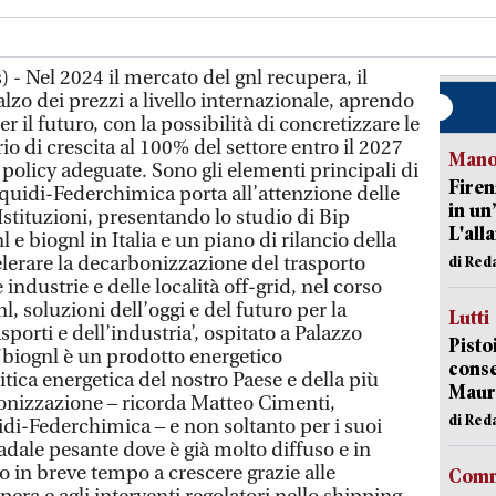
- Nel 2024 il mercato del gnl recupera, il
lzo dei prezzi a livello internazionale, aprendo
 il futuro, con la possibilità di concretizzare le
o di crescita al 100% del settore entro il 2027
Manov
policy adeguate. Sono gli elementi principali di
Firen
quidi-Federchimica porta all’attenzione delle
in un
Istituzioni, presentando lo studio di Bip
L'all
e biognl in Italia e un piano di rilancio della
celerare la decarbonizzazione del trasporto
di Red
 industrie e delle località off-grid, nel corso
gnl, soluzioni dell’oggi e del futuro per la
Lutti
porti e dell’industria’, ospitato a Palazzo
Pisto
l/biognl è un prodotto energetico
conse
itica energetica del nostro Paese e della più
Mauro
onizzazione – ricorda Matteo Cimenti,
di Red
idi-Federchimica – e non soltanto per i suoi
adale pesante dove è già molto diffuso e in
o in breve tempo a crescere grazie alle
Comm