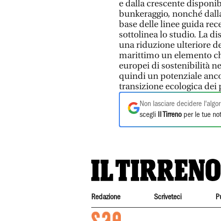
e dalla crescente disponibi
bunkeraggio, nonché dalla
base delle linee guida rec
sottolinea lo studio. La d
una riduzione ulteriore de
marittimo un elemento chi
europei di sostenibilità ne
quindi un potenziale anco
transizione ecologica dei p
Non lasciare decidere l'algor
scegli
Il Tirreno
per le tue not
Redazione
Scriveteci
P