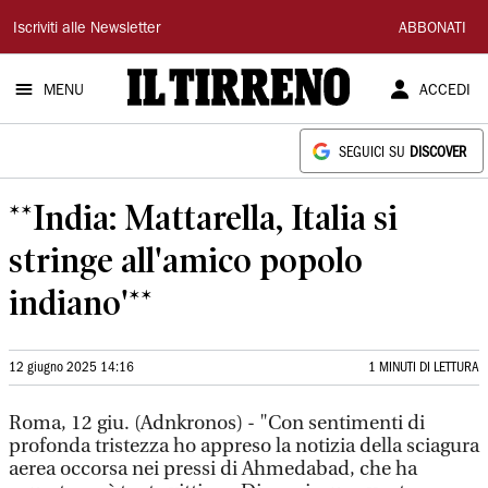
Il
Iscriviti alle Newsletter
ABBONATI
Tirreno
MENU
ACCEDI
SEGUICI SU
DISCOVER
**India: Mattarella, Italia si
stringe all'amico popolo
indiano'**
12 giugno 2025 14:16
1 MINUTI DI LETTURA
Roma, 12 giu. (Adnkronos) - "Con sentimenti di
profonda tristezza ho appreso la notizia della sciagura
aerea occorsa nei pressi di Ahmedabad, che ha