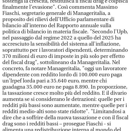
sostenga la crescita, restituisca il fiscal drag e colpisca
finalmente l’evasione". Così commenta Massimo
Fiaschi, segretario generale di Manageritalia, a
proposito dei rilievi dell’Ufficio parlamentare di
bilancio all’interno del Rapporto annuale sulla
politica di bilancio in materia fiscale. "Secondo l'Upb,
nel passaggio dal regime 2022 a quello del 2025 ha
accresciuto la sensibilità del sistema all'inflazione,
soprattutto per i lavoratori dipendenti, determinando
370 milioni di euro di imposte in più solo per effetto
del fiscal drag", sottolineano da Manageritalia. Nel
concreto, fa notare Manageritalia, "oggi un lavoratore
dipendente con reddito lordo di 100.000 euro paga
un'Irpef lorda pari a 35.640 euro, mentre chi
guadagna 35.000 euro ne paga 8.890. In proporzione,
la tassazione cresce molto più del reddito. E il divario
aumenta se si considerano le detrazioni: quelle per i
redditi più bassi sono aumentate, mentre quelle per i
redditi medio-alti sono state ridotte". "Limitandosi a
dire che a soffrire della nuova tassazione e con il fiscal
drag sono i redditi bassi – prosegue Fiaschi - si
alimenta una redistribuzione interna al mondo del