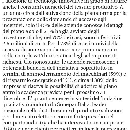
l’adozione di tecnologie innovative in grado di ridurre
anche i consumi energetici del tessuto produttivo. A
un anno circa dall’attivazione della piattaforma per la
presentazione delle domande di accesso agli
incentivi, solo il 45% delle aziende conosce i dettagli
del piano e solo il 21% ha già avviato degli
investimenti che, nel 78% dei casi, sono inferiori ai
2,5 milioni di euro. Per il 73% di esse i motivi della
scarsa adesione sono da ricercare primariamente
nella complessità burocratica degli adempimenti
richiesti. Ciò nonostante, le aziende riconoscono i
potenziali benefici dell’iniziativa, soprattutto in
termini di ammodernamento dei macchinari (59%) e
di risparmio energetico (41%), e circa il 38% delle
imprese si riserva la possibilità di aderire al piano
entro la scadenza prevista per il prossimo 31
dicembre. E' quanto emerge in sintesi dell’indagine
qualitativa condotta da Sonepar Italia, leader
nazionale nella distribuzione di prodotti e soluzioni
per il mercato elettrico con un forte presidio nel
comparto industry, che ha intervistato un campione
di 80 aziende clienti per mettere in luce la percezione