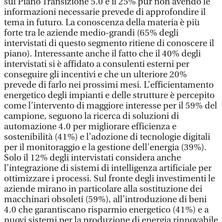
sul Piano Transizione 5.0 e il 25% pur non avendo le
informazioni necessarie prevede di approfondire il
tema in futuro. La conoscenza della materia è più
forte tra le aziende medio-grandi (65% degli
intervistati di questo segmento ritiene di conoscere il
piano). Interessante anche il fatto che il 40% degli
intervistati si è affidato a consulenti esterni per
conseguire gli incentivi e che un ulteriore 20%
prevede di farlo nei prossimi mesi. L’efficientamento
energetico degli impianti e delle strutture è percepito
come l’intervento di maggiore interesse per il 59% del
campione, seguono la ricerca di soluzioni di
automazione 4.0 per migliorare efficienza e
sostenibilità (41%) e l’adozione di tecnologie digitali
per il monitoraggio e la gestione dell’energia (39%).
Solo il 12% degli intervistati considera anche
l’integrazione di sistemi di intelligenza artificiale per
ottimizzare i processi. Sul fronte degli investimenti le
aziende mirano in particolare alla sostituzione dei
macchinari obsoleti (59%), all’introduzione di beni
4.0 che garantiscano risparmio energetico (41%) e a
nuovi sistemi per la produzione di energia rinnovabile