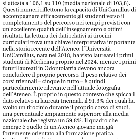
si attesta a 106,1 su 110 (media nazionale di 103,8).
Questi numeri riflettono la capacità di UniCamillus di
accompagnare efficacemente gli studenti verso il
completamento del percorso nei tempi previsti con
un’eccellente qualità dell’insegnamento e ottimi
risultati. La lettura dei dati relativi ai tirocini
curriculari trova una chiave interpretativa importante
nella storia recente dell’Ateneo: l’Università
UniCamillus, nata nel 2018, ha visto laurearsi i primi
studenti di Medicina proprio nel 2024, mentre i primi
futuri laureati in Odontoiatria devono ancora
concludere il proprio percorso. Il peso relativo dei
corsi triennali – cinque in tutto – è quindi
particolarmente rilevante nell’attuale fotografia
dell’Ateneo. È proprio in questo contesto che spicca il
dato relativo ai laureati triennali, il 91,3% dei quali ha
svolto un tirocinio durante il proprio corso di studi,
una percentuale ampiamente superiore alla media
nazionale che registra un 59,8%. Il quadro che
emerge è quello di un Ateneo giovane ma già
fortemente orientato alla formazione pratica.