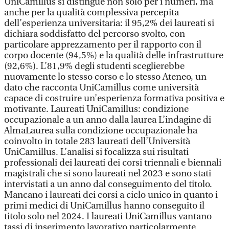
UniCamillus si distingue non solo per i numeri, ma
anche per la qualità complessiva percepita
dell’esperienza universitaria: il 95,2% dei laureati si
dichiara soddisfatto del percorso svolto, con
particolare apprezzamento per il rapporto con il
corpo docente (94,5%) e la qualità delle infrastrutture
(92,6%). L’81,9% degli studenti sceglierebbe
nuovamente lo stesso corso e lo stesso Ateneo, un
dato che racconta UniCamillus come università
capace di costruire un’esperienza formativa positiva e
motivante. Laureati UniCamillus: condizione
occupazionale a un anno dalla laurea L’indagine di
AlmaLaurea sulla condizione occupazionale ha
coinvolto in totale 283 laureati dell’Università
UniCamillus. L’analisi si focalizza sui risultati
professionali dei laureati dei corsi triennali e biennali
magistrali che si sono laureati nel 2023 e sono stati
intervistati a un anno dal conseguimento del titolo.
Mancano i laureati dei corsi a ciclo unico in quanto i
primi medici di UniCamillus hanno conseguito il
titolo solo nel 2024. I laureati UniCamillus vantano
tassi di inserimento lavorativo particolarmente