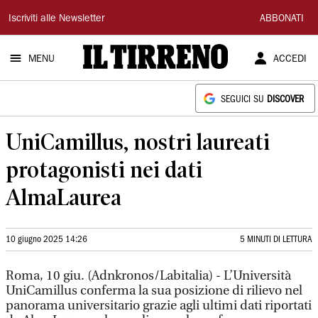
Il
Iscriviti alle Newsletter
ABBONATI
Tirreno
MENU
ACCEDI
SEGUICI SU
DISCOVER
UniCamillus, nostri laureati
protagonisti nei dati
AlmaLaurea
10 giugno 2025 14:26
5 MINUTI DI LETTURA
Roma, 10 giu. (Adnkronos/Labitalia) - L’Università
UniCamillus conferma la sua posizione di rilievo nel
panorama universitario grazie agli ultimi dati riportati