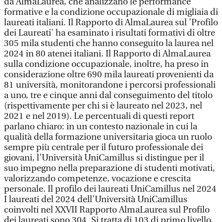
da AlmaLaurea, che analizzano le performance
formative e la condizione occupazionale di migliaia di
laureati italiani. Il Rapporto di AlmaLaurea sul 'Profilo
dei Laureati' ha esaminato i risultati formativi di oltre
305 mila studenti che hanno conseguito la laurea nel
2024 in 80 atenei italiani. Il Rapporto di AlmaLaurea
sulla condizione occupazionale, inoltre, ha preso in
considerazione oltre 690 mila laureati provenienti da
81 università, monitorandone i percorsi professionali
a uno, tre e cinque anni dal conseguimento del titolo
(rispettivamente per chi si è laureato nel 2023, nel
2021 e nel 2019). Le percentuali di questi report
parlano chiaro: in un contesto nazionale in cui la
qualità della formazione universitaria gioca un ruolo
sempre più centrale per il futuro professionale dei
giovani, l’Università UniCamillus si distingue per il
suo impegno nella preparazione di studenti motivati,
valorizzando competenze, vocazione e crescita
personale. Il profilo dei laureati UniCamillus nel 2024
I laureati del 2024 dell'Università UniCamillus
coinvolti nel XXVII Rapporto AlmaLaurea sul Profilo
dei laureati sono 304. Si tratta di 103 di primo livello,