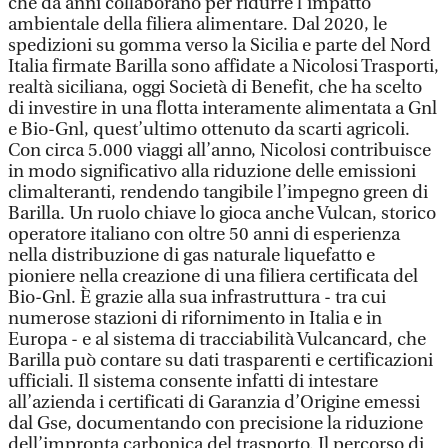
che da anni collaborano per ridurre l’impatto
ambientale della filiera alimentare. Dal 2020, le
spedizioni su gomma verso la Sicilia e parte del Nord
Italia firmate Barilla sono affidate a Nicolosi Trasporti,
realtà siciliana, oggi Società di Benefit, che ha scelto
di investire in una flotta interamente alimentata a Gnl
e Bio-Gnl, quest’ultimo ottenuto da scarti agricoli.
Con circa 5.000 viaggi all’anno, Nicolosi contribuisce
in modo significativo alla riduzione delle emissioni
climalteranti, rendendo tangibile l’impegno green di
Barilla. Un ruolo chiave lo gioca anche Vulcan, storico
operatore italiano con oltre 50 anni di esperienza
nella distribuzione di gas naturale liquefatto e
pioniere nella creazione di una filiera certificata del
Bio-Gnl. È grazie alla sua infrastruttura - tra cui
numerose stazioni di rifornimento in Italia e in
Europa - e al sistema di tracciabilità Vulcancard, che
Barilla può contare su dati trasparenti e certificazioni
ufficiali. Il sistema consente infatti di intestare
all’azienda i certificati di Garanzia d’Origine emessi
dal Gse, documentando con precisione la riduzione
dell’impronta carbonica del trasporto. Il percorso di