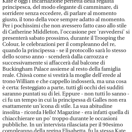
Kate è oggi l'incarnazione perfetta della regalità
principesca, del modo elegante di camminare, di
sorridere senza eccedere, di parlare al momento
giusto, il tono della voce sempre adatto al momento.
Per i pochissimi che non avessero fatto caso allo stile
di Catherine Middleton, l'occasione per 'ravvedersi' si
presenterà sabato prossimo, durante il Trooping the
Colour, le celebrazioni per il compleanno del re,
quando la principessa - se il protocollo sarà lo stesso
dello scorso anno - scenderà dalla carrozza e
successivamente si affaccerà dal balcone di
Buckingham Palace assieme al resto della famiglia
reale. Chissà come si vestirà la moglie dell'erede al
trono William e che cappello indosserà, ma una cosa
è certa: festeggiato a parte, tutti gli occhi dei sudditi
saranno puntati su di lei. Eppure - non tutti lo sanno -
ci fu un tempo in cui la principessa di Galles non era
esattamente un'icona di stile. La sua abitudine
insolita - ricorda Hello! Magazine - era infatti quella di
chiacchierare un po' troppo durante le occasioni
pubbliche. In un'intervista rilasciata per il 90esimo
compleanno della regina Elisabetta, fu la stessa Kate