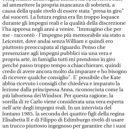
ad ammettere la propria mancanza di sobrietà, a
causa della quale rivelò di essere stata "presa in giro"
dai suoceri. La futura regina era fin troppo loquace
durante gli impegni reali e la qualità della discrezione
l'ha appresa negli anni a venire. "Immagino che per
me - raccontò - l'impegno più memorabile sia stato a
Leicester, dove andai senza William e quindi ero
piuttosto preoccupata al riguardo. Penso che
presenziare agli impegni pubblici sia una vera e
propria arte, in famiglia tutti mi prendono in giro
perché passo troppo tempo a chiacchierare, quindi
credo di avere ancora molto da imparare e ho bisogno
di ricevere qualche consiglio". E' possibile che Kate
abbia ricevuto i consigli che chiedeva e imparato la
lezione dalla principessa Anna, riconosciuta come la
più laboriosa dei Windsor. Per questa ragione, la
sorella di re Carlo viene considerata una vera esperta
nell'arte degli impegni reali. In un intervista del
lontano 1985, la seconda dei quattro figli della regina
Elisabetta II e di Filippo di Edimburgo rivelò di usare
un trucco piuttosto ingegnoso per garantire che i suoi