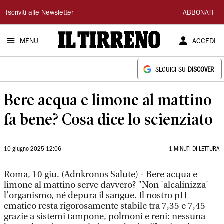
Il
Iscriviti alle Newsletter
ABBONATI
Tirreno
MENU
ACCEDI
SEGUICI SU
DISCOVER
Bere acqua e limone al mattino
fa bene? Cosa dice lo scienziato
10 giugno 2025 12:06
1 MINUTI DI LETTURA
Roma, 10 giu. (Adnkronos Salute) - Bere acqua e
limone al mattino serve davvero? "Non 'alcalinizza'
l’organismo, né depura il sangue. Il nostro pH
ematico resta rigorosamente stabile tra 7,35 e 7,45
grazie a sistemi tampone, polmoni e reni: nessuna