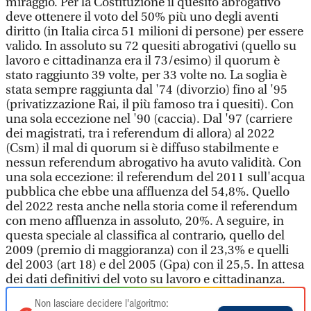
miraggio. Per la Costituzione il quesito abrogativo
deve ottenere il voto del 50% più uno degli aventi
diritto (in Italia circa 51 milioni di persone) per essere
valido. In assoluto su 72 quesiti abrogativi (quello su
lavoro e cittadinanza era il 73/esimo) il quorum è
stato raggiunto 39 volte, per 33 volte no. La soglia è
stata sempre raggiunta dal '74 (divorzio) fino al '95
(privatizzazione Rai, il più famoso tra i quesiti). Con
una sola eccezione nel '90 (caccia). Dal '97 (carriere
dei magistrati, tra i referendum di allora) al 2022
(Csm) il mal di quorum si è diffuso stabilmente e
nessun referendum abrogativo ha avuto validità. Con
una sola eccezione: il referendum del 2011 sull'acqua
pubblica che ebbe una affluenza del 54,8%. Quello
del 2022 resta anche nella storia come il referendum
con meno affluenza in assoluto, 20%. A seguire, in
questa speciale al classifica al contrario, quello del
2009 (premio di maggioranza) con il 23,3% e quelli
del 2003 (art 18) e del 2005 (Gpa) con il 25,5. In attesa
dei dati definitivi del voto su lavoro e cittadinanza.
Non lasciare decidere l'algoritmo: