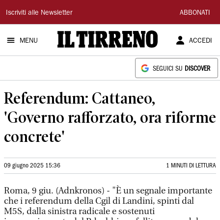
Il
Iscriviti alle Newsletter
ABBONATI
Tirreno
MENU
ACCEDI
SEGUICI SU
DISCOVER
Referendum: Cattaneo,
'Governo rafforzato, ora riforme
concrete'
09 giugno 2025 15:36
1 MINUTI DI LETTURA
Roma, 9 giu. (Adnkronos) - "È un segnale importante
che i referendum della Cgil di Landini, spinti dal
M5S, dalla sinistra radicale e sostenuti