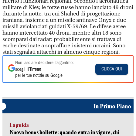
riferito i funzionari regionali. Secondo l'aeronautica
militare di Kiev, le forze russe hanno lanciato 49 droni
durante la notte, tra cui Shahed di progettazione
iraniana, insieme a un missile antinave Onyx e due
missili aviolanciati guidati X-59/69. Le difese aeree
hanno intercettato 40 droni, mentre altri 18 sono
scomparsi dai radar: probabilmente si trattava di
esche destinate a sopraffare i sistemi ucraini. Sono
stati segnalati attacchi in almeno cinque regioni.
Non lasciare decidere l'algoritmo:
CLICCA QUI
scegli
Il Tirreno
per le tue notizie su Google
In Primo Piano
La guida
Nuovo bonus bollette: quando entra in vigore, chi