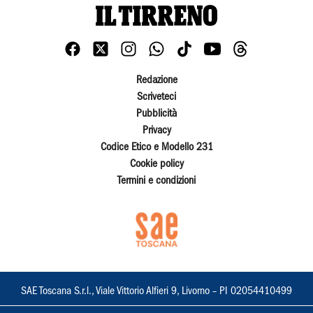
Redazione
Scriveteci
Pubblicità
Privacy
Codice Etico e Modello 231
Cookie policy
Termini e condizioni
SAE Toscana S.r.l., Viale Vittorio Alfieri 9, Livorno – PI 02054410499