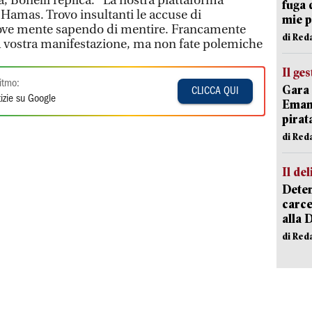
, Bonelli replica: "La nostra piattaforma
fuga 
amas. Trovo insultanti le accuse di
mie 
ove mente sapendo di mentire. Francamente
di Red
la vostra manifestazione, ma non fate polemiche
Il ge
itmo:
Gara 
CLICCA QUI
izie su Google
Emanu
pirat
di Red
Il del
Deten
carce
alla 
di Red