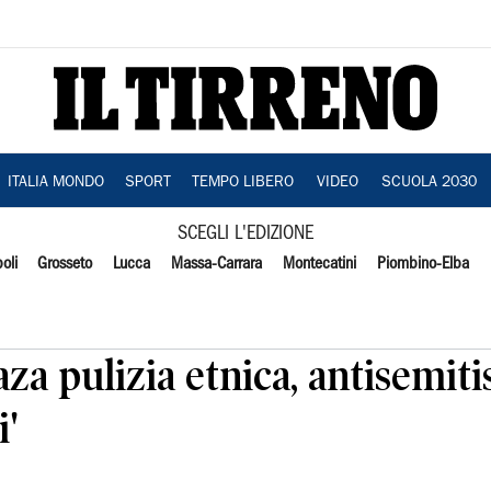
ITALIA MONDO
SPORT
TEMPO LIBERO
VIDEO
SCUOLA 2030
SCEGLI L'EDIZIONE
oli
Grosseto
Lucca
Massa-Carrara
Montecatini
Piombino-Elba
aza pulizia etnica, antisemit
i'