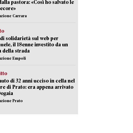
dalla pastora: «Così ho salvato le
pecore»
azione Carrara
sto
di solidarietà sul web per
ele, il 18enne investito da un
a della strada
azione Empoli
itto
uto di 32 anni ucciso in cella nel
re di Prato: era appena arrivato
Dogaia
azione Prato