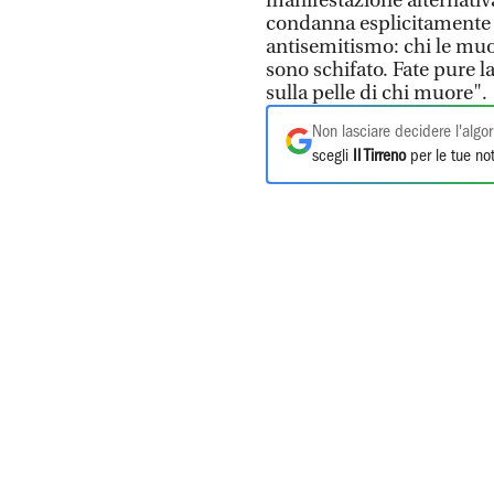
manifestazione alternativa
condanna esplicitamente H
antisemitismo: chi le mu
sono schifato. Fate pure 
sulla pelle di chi muore".
Non lasciare decidere l'algor
scegli
Il Tirreno
per le tue not