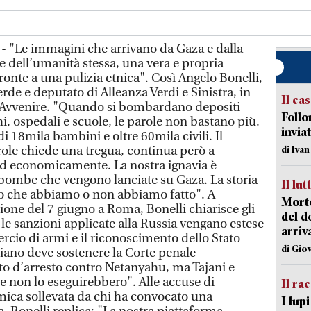
- "Le immagini che arrivano da Gaza e dalla
e dell’umanità stessa, una vera e propria
ronte a una pulizia etnica". Così Angelo Bonelli,
de e deputato di Alleanza Verdi e Sinistra, in
Il ca
ad Avvenire. "Quando si bombardano depositi
Follo
, ospedali e scuole, le parole non bastano più.
inviat
 18mila bambini e oltre 60mila civili. Il
role chiede una tregua, continua però a
di Iva
ed economicamente. La nostra ignavia è
bombe che vengono lanciate su Gaza. La storia
Il lut
lo che abbiamo o non abbiamo fatto". A
Morto
ione del 7 giugno a Roma, Bonelli chiarisce gli
del d
le sanzioni applicate alla Russia vengano estese
arriv
ercio di armi e il riconoscimento dello Stato
di Gio
aliano deve sostenere la Corte penale
o d’arresto contro Netanyahu, ma Tajani e
e non lo eseguirebbero". Alle accuse di
Il ra
mica sollevata da chi ha convocato una
I lup