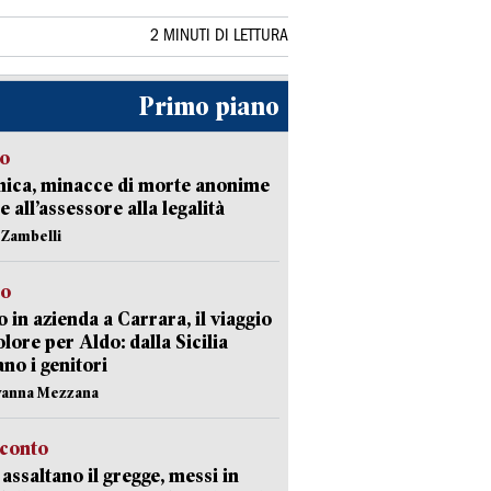
2 MINUTI DI LETTURA
Primo piano
so
nica, minacce di morte anonime
e all’assessore alla legalità
n Zambelli
to
 in azienda a Carrara, il viaggio
olore per Aldo: dalla Sicilia
ano i genitori
vanna Mezzana
cconto
i assaltano il gregge, messi in