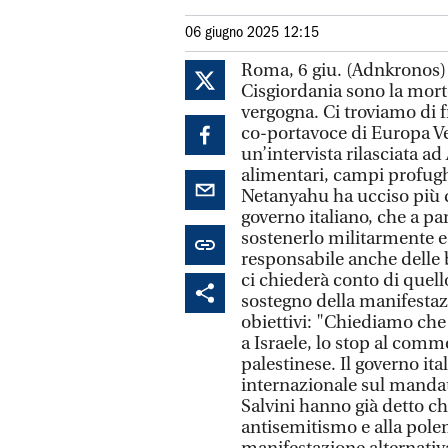
06 giugno 2025 12:15
Roma, 6 giu. (Adnkronos) 
Cisgiordania sono la mort
vergogna. Ci troviamo di f
co-portavoce di Europa Ver
un’intervista rilasciata 
alimentari, campi profughi
Netanyahu ha ucciso più di
governo italiano, che a pa
sostenerlo militarmente 
responsabile anche delle 
ci chiederà conto di quel
sostegno della manifestaz
obiettivi: "Chiediamo che 
a Israele, lo stop al comm
palestinese. Il governo it
internazionale sul mandat
Salvini hanno già detto ch
antisemitismo e alla pole