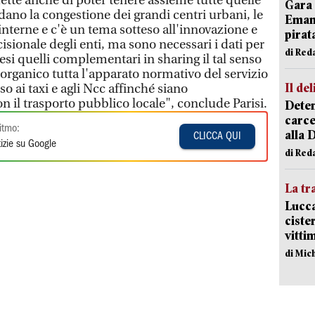
tte anche di poter tenere assieme tutte quelle
Gara 
ano la congestione dei grandi centri urbani, le
Emanu
nterne e c'è un tema sotteso all'innovazione e
pirat
isionale degli enti, ma sono necessari i dati per
di Red
esi quelli complementari in sharing il tal senso
organico tutta l'apparato normativo del servizio
Il del
o ai taxi e agli Ncc affinché siano
on il trasporto pubblico locale", conclude Parisi.
Deten
carce
itmo:
alla 
CLICCA QUI
izie su Google
di Red
La tr
Lucca
ciste
vitti
di Mic