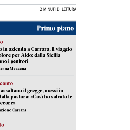
2 MINUTI DI LETTURA
Primo piano
to
 in azienda a Carrara, il viaggio
olore per Aldo: dalla Sicilia
ano i genitori
vanna Mezzana
cconto
i assaltano il gregge, messi in
dalla pastora: «Così ho salvato le
pecore»
azione Carrara
sto