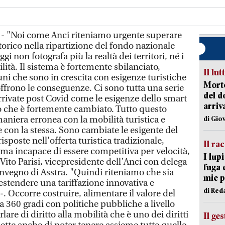
 - "Noi come Anci riteniamo urgente superare
storico nella ripartizione del fondo nazionale
gi non fotografa più la realtà dei territori, né i
ità. Il sistema è fortemente sbilanciato,
Il lut
ni che sono in crescita con esigenze turistiche
Morto
offrono le conseguenze. Ci sono tutta una serie
del d
rrivate post Covid come le esigenze dello smart
arriv
o che è fortemente cambiato. Tutto questo
maniera erronea con la mobilità turistica e
di Gio
 con la stessa. Sono cambiate le esigente del
sposte nell'offerta turistica tradizionale,
Il ra
ma incapace di essere competitiva per velocità,
I lup
 Vito Parisi, vicepresidente dell’Anci con delega
fuga 
onvegno di Asstra. "Quindi riteniamo che sia
mie 
estendere una tariffazione innovativa e
di Red
. Occorre costruire, alimentare il valore del
a 360 gradi con politiche pubbliche a livello
re di diritto alla mobilità che è uno dei diritti
Il ge