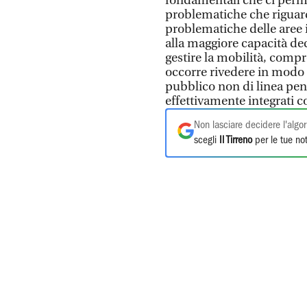
fondamentali che ci perme
problematiche che riguard
problematiche delle aree i
alla maggiore capacità dec
gestire la mobilità, compr
occorre rivedere in modo 
pubblico non di linea pens
effettivamente integrati c
Non lasciare decidere l'algor
scegli
Il Tirreno
per le tue not