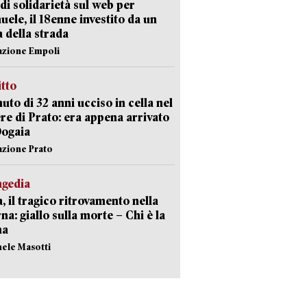
di solidarietà sul web per
ele, il 18enne investito da un
a della strada
azione Empoli
itto
uto di 32 anni ucciso in cella nel
re di Prato: era appena arrivato
Dogaia
azione Prato
agedia
, il tragico ritrovamento nella
rna: giallo sulla morte – Chi è la
ma
hele Masotti