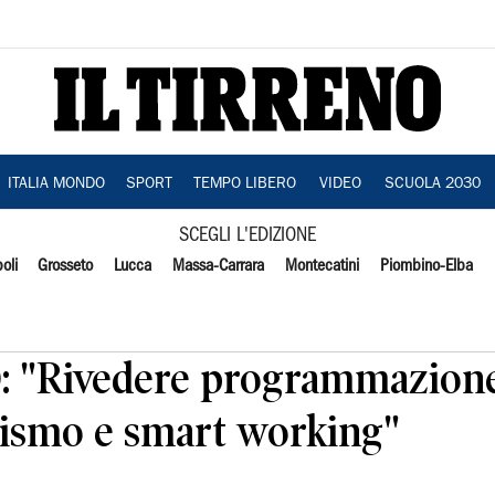
ITALIA MONDO
SPORT
TEMPO LIBERO
VIDEO
SCUOLA 2030
SCEGLI L'EDIZIONE
oli
Grosseto
Lucca
Massa-Carrara
Montecatini
Piombino-Elba
i): "Rivedere programmazion
rismo e smart working"