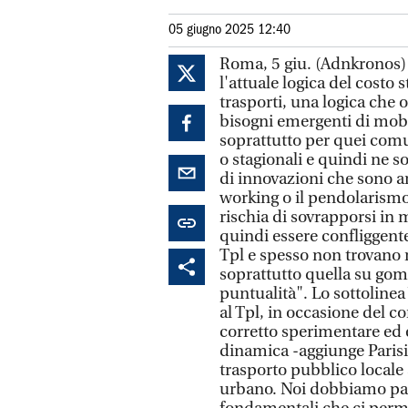
05 giugno 2025 12:40
Roma, 5 giu. (Adnkronos)
l'attuale logica del costo 
trasporti, una logica che og
bisogni emergenti di mobil
soprattutto per quei comu
o stagionali e quindi ne s
di innovazioni che sono a
working o il pendolarism
rischia di sovrapporsi in 
quindi essere confliggente
Tpl e spesso non trovano ri
soprattutto quella su gom
puntualità". Lo sottolinea
al Tpl, in occasione del c
corretto sperimentare ed 
dinamica -aggiunge Parisi-
trasporto pubblico locale 
urbano. Noi dobbiamo parla