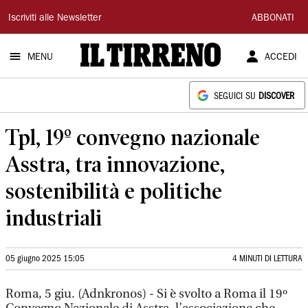
Il
Iscriviti alle Newsletter
ABBONATI
Tirreno
MENU
ACCEDI
SEGUICI SU
DISCOVER
Tpl, 19º convegno nazionale
Asstra, tra innovazione,
sostenibilità e politiche
industriali
05 giugno 2025 15:05
4 MINUTI DI LETTURA
Roma, 5 giu. (Adnkronos) - Si è svolto a Roma il 19º