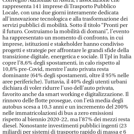
Convegno Nazionale di Asstra, l’associazione che
rappresenta 141 imprese di Trasporto Pubblico
Locale, con una due giorni interamente dedicata
all’innovazione tecnologica e alla trasformazione dei
servizi pubblici di mobilità. Sotto il titolo “Pronti per
il futuro. Costruiamo la mobilità di domani”, l’evento
ha rappresentato un momento di confronto, in cui
imprese, istituzioni e stakeholder hanno condiviso
progetti e strategie per affrontare le grandi sfide della
transizione digitale, energetica e sociale. Il Tpl in Italia
copre l’8,6% degli spostamenti, in calo rispetto al
10,8% pre-Covid, mentre l’auto privata resta
dominante (64% degli spostamenti, oltre il 95% nelle
aree periferiche). Tuttavia, il 40% degli utenti urbani
dichiara di voler ridurre l’uso dell’auto privata,
favorito anche da smart working e digitalizzazione. Il
rinnovo delle flotte prosegue, con l’età media degli
autobus scesa a 10,3 anni e un incremento del 200%
nelle immatricolazioni di bus a zero emissioni
rispetto al biennio 2020-22, ma l’87% dei mezzi resta
diesel. Nonostante investimenti pubblici ingenti (23
miliardi per sistemi di trasporto rapido di massa e 6