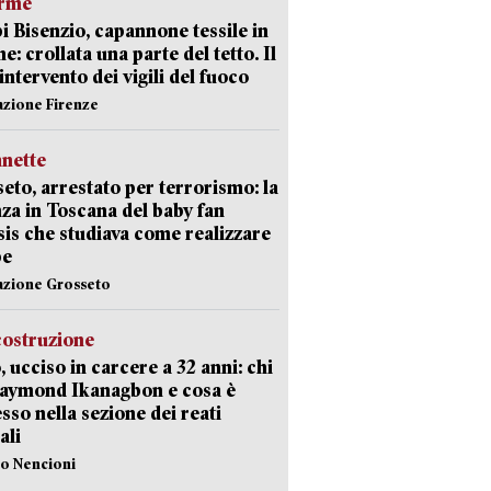
arme
 Bisenzio, capannone tessile in
e: crollata una parte del tetto. Il
intervento dei vigili del fuoco
azione Firenze
nette
eto, arrestato per terrorismo: la
za in Toscana del baby fan
Isis che studiava come realizzare
be
azione Grosseto
costruzione
, ucciso in carcere a 32 anni: chi
Raymond Ikanagbon e cosa è
sso nella sezione dei reati
ali
lo Nencioni