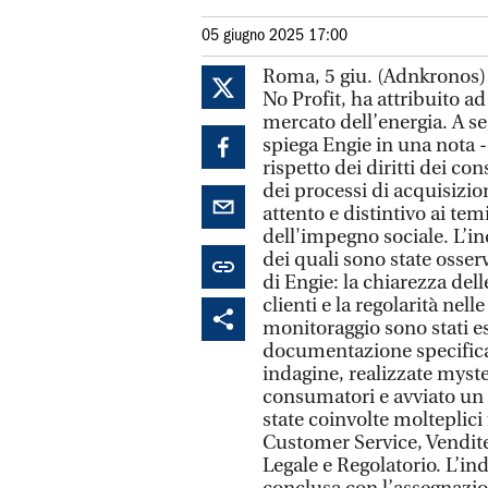
05 giugno 2025 17:00
Roma, 5 giu. (Adnkronos)
No Profit, ha attribuito ad 
mercato dell’energia. A se
spiega Engie in una nota -
rispetto dei diritti dei c
dei processi di acquisizio
attento e distintivo ai temi
dell'impegno sociale. L’i
dei quali sono state osserv
di Engie: la chiarezza dell
clienti e la regolarità nell
monitoraggio sono stati es
documentazione specifica
indagine, realizzate myster
consumatori e avviato un c
state coinvolte molteplici
Customer Service, Vendite, 
Legale e Regolatorio. L’i