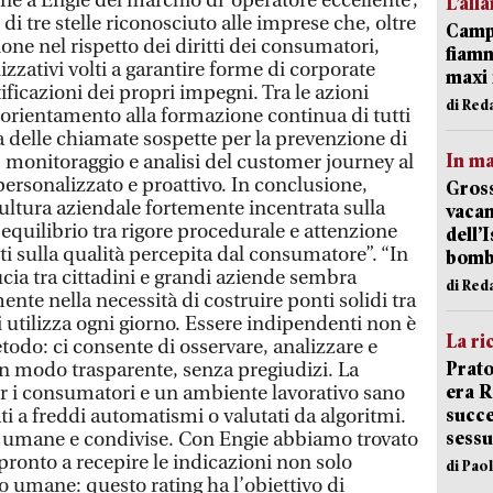
e a Engie del marchio di ‘operatore eccellente’,
L’all
i tre stelle riconosciuto alle imprese che, oltre
Campi
ione nel rispetto dei diritti dei consumatori,
fiamm
zativi volti a garantire forme di corporate
maxi 
tificazioni dei propri impegni. Tra le azioni
di Red
orientamento alla formazione continua di tutti
ica delle chiamate sospette per la prevenzione di
In ma
, monitoraggio e analisi del customer journey al
 personalizzato e proattivo. In conclusione,
Gross
ultura aziendale fortemente incentrata sulla
vacan
l’equilibrio tra rigore procedurale e attenzione
dell’
i sulla qualità percepita dal consumatore”. “In
bom
cia tra cittadini e grandi aziende sembra
di Red
ente nella necessità di costruire ponti solidi tra
li utilizza ogni giorno. Essere indipendenti non è
La ri
todo: ci consente di osservare, analizzare e
Prato
in modo trasparente, senza pregiudizi. La
era 
 per i consumatori e un ambiente lavorativo sano
succe
i a freddi automatismi o valutati da algoritmi.
sessu
li, umane e condivise. Con Engie abbiamo trovato
pronto a recepire le indicazioni non solo
di Pao
o umane: questo rating ha l’obiettivo di