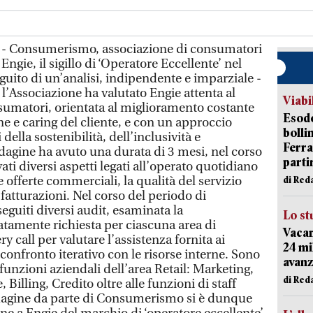
 - Consumerismo, associazione di consumatori
Engie, il sigillo di ‘Operatore Eccellente’ nel
guito di un’analisi, indipendente e imparziale -
 l’Associazione ha valutato Engie attenta al
Viabi
onsumatori, orientata al miglioramento costante
Esodo
ne e caring del cliente, e con un approccio
bolli
 della sostenibilità, dell’inclusività e
Ferr
ndagine ha avuto una durata di 3 mesi, nel corso
parti
ati diversi aspetti legati all’operato quotidiano
e offerte commerciali, la qualità del servizio
di Red
e fatturazioni. Nel corso del periodo di
eguiti diversi audit, esaminata la
Lo st
tamente richiesta per ciascuna area di
Vacan
y call per valutare l’assistenza fornita ai
24 mi
onfronto iterativo con le risorse interne. Sono
avanz
 funzioni aziendali dell’area Retail: Marketing,
di Red
Billing, Credito oltre alle funzioni di staff
ndagine da parte di Consumerismo si è dunque