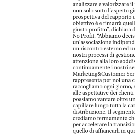
analizzare e valorizzare il
non solo sotto l'aspetto gi
prospettiva del rapporto 
obiettivo è e rimarrà quel
giusto profitto”, dichiar
No Profit. “Abbiamo deciso
un’associazione indipen
un riscontro esterno ed un
nostri processi di gestion
attenzione alla loro soddi
continuamente i nostri ser
Marketing&Customer Servic
rappresenta per noi una co
raccogliamo ogni giorno, 
alle aspettative dei client
possiamo vantare oltre un 
capillare lungo tutta la ca
distribuzione. Il segmento 
crediamo fermamente che a
per accelerare la transizi
quello di affiancarli in q