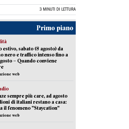
3 MINUTI DI LETTURA
Primo piano
lità
 estivo, sabato (8 agosto) da
no nero e traffico intenso fino a
agosto – Quando conviene
re
azione web
udio
ze sempre più care, ad agosto
lioni di italiani restano a casa:
a il fenomeno "Staycation"
azione web