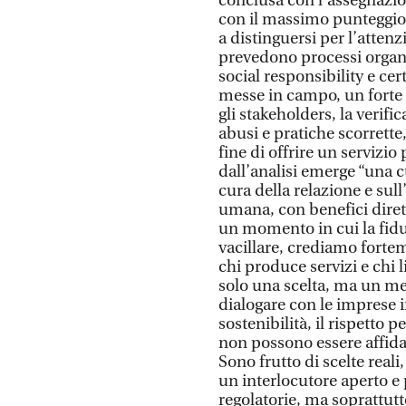
conclusa con l’assegnazion
con il massimo punteggio d
a distinguersi per l’attenz
prevedono processi organiz
social responsibility e cer
messe in campo, un forte 
gli stakeholders, la verif
abusi e pratiche scorrette
fine di offrire un servizio
dall’analisi emerge “una c
cura della relazione e sul
umana, con benefici dirett
un momento in cui la fidu
vacillare, crediamo fortem
chi produce servizi e chi 
solo una scelta, ma un me
dialogare con le imprese 
sostenibilità, il rispetto
non possono essere affidat
Sono frutto di scelte rea
un interlocutore aperto e 
regolatorie, ma soprattutt