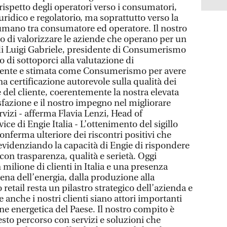
 rispetto degli operatori verso i consumatori,
uridico e regolatorio, ma soprattutto verso la
umano tra consumatore ed operatore. Il nostro
lo di valorizzare le aziende che operano per un
a di Luigi Gabriele, presidente di Consumerismo
 di sottoporci alla valutazione di
dente e stimata come Consumerismo per avere
a certificazione autorevole sulla qualità dei
e del cliente, coerentemente la nostra elevata
sfazione e il nostro impegno nel migliorare
vizi - afferma Flavia Lenzi, Head of
e di Engie Italia - L’ottenimento del sigillo
nferma ulteriore dei riscontri positivi che
evidenziando la capacità di Engie di rispondere
i con trasparenza, qualità e serietà. Oggi
milione di clienti in Italia e una presenza
tena dell’energia, dalla produzione alla
retail resta un pilastro strategico dell’azienda e
nche i nostri clienti siano attori importanti
one energetica del Paese. Il nostro compito è
uesto percorso con servizi e soluzioni che