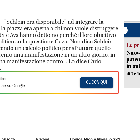
 "Schlein era disponibile" ad integrare la
la piazza era aperta a chi non vuole distruggere
5S e Avs hanno detto no perchè il loro obiettivo
litico sulla questione Gaza. Non dico Schlein
Le pr
endo un calcolo politico per sfruttare quello
Nuovo
remo una manifestazione in un altro giorno, in
paten
una manifestazione contro". Lo dice Carlo
in au
.
di Red
itmo:
CLICCA QUI
izie su Google