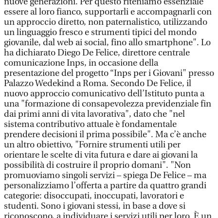
nuove generazioni. Per questo riteniamo essenziale
essere al loro fianco, supportarli e accompagnarli con
un approccio diretto, non paternalistico, utilizzando
un linguaggio fresco e strumenti tipici del mondo
giovanile, dal web ai social, fino allo smartphone". Lo
ha dichiarato Diego De Felice, direttore centrale
comunicazione Inps, in occasione della
presentazione del progetto “Inps per i Giovani" presso
Palazzo Wedekind a Roma. Secondo De Felice, il
nuovo approccio comunicativo dell’Istituto punta a
una "formazione di consapevolezza previdenziale fin
dai primi anni di vita lavorativa", dato che "nel
sistema contributivo attuale è fondamentale
prendere decisioni il prima possibile". Ma c’è anche
un altro obiettivo, "Fornire strumenti utili per
orientare le scelte di vita futura e dare ai giovani la
possibilità di costruire il proprio domani". "Non
promuoviamo singoli servizi – spiega De Felice – ma
personalizziamo l’offerta a partire da quattro grandi
categorie: disoccupati, inoccupati, lavoratori e
studenti. Sono i giovani stessi, in base a dove si
riconoscono, a individuare i servizi utili per loro. È un