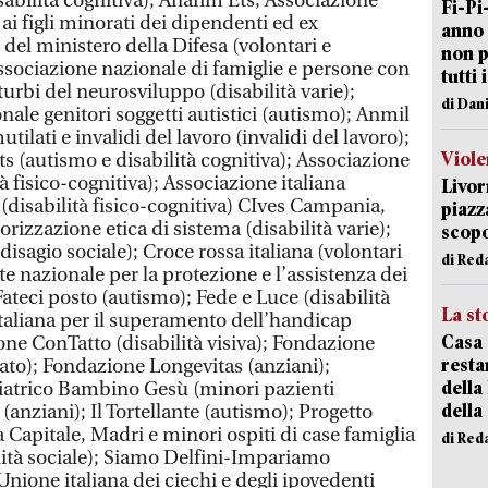
abilità cognitiva); Anafim Ets, Associazione
Fi-Pi
 ai figli minorati dei dipendenti ed ex
anno 
i del ministero della Difesa (volontari e
non p
 Associazione nazionale di famiglie e persone con
tutti 
isturbi del neurosviluppo (disabilità varie);
di Dan
ale genitori soggetti autistici (autismo); Anmil
ilati e invalidi del lavoro (invalidi del lavoro);
Viole
s (autismo e disabilità cognitiva); Associazione
 fisico-cognitiva); Associazione italiana
Livor
(disabilità fisico-cognitiva) CIves Campania,
piazz
orizzazione etica di sistema (disabilità varie);
scopo
isagio sociale); Croce rossa italiana (volontari
di Red
nte nazionale per la protezione e l’assistenza dei
 Fateci posto (autismo); Fede e Luce (disabilità
La st
italiana per il superamento dell’handicap
Casa 
ione ConTatto (disabilità visiva); Fondazione
resta
ato); Fondazione Longevitas (anziani);
della
atrico Bambino Gesù (minori pazienti
della
anziani); Il Tortellante (autismo); Progetto
Capitale, Madri e minori ospiti di case famiglia
di Red
ilità sociale); Siamo Delfini-Impariamo
Unione italiana dei ciechi e degli ipovedenti