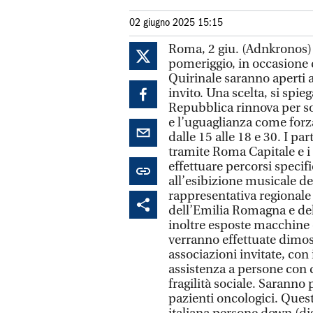
02 giugno 2025 15:15
Roma, 2 giu. (Adnkronos) 
pomeriggio, in occasione d
Quirinale saranno aperti a
invito. Una scelta, si spie
Repubblica rinnova per sot
e l’uguaglianza come forza
dalle 15 alle 18 e 30. I pa
tramite Roma Capitale e i 
effettuare percorsi specific
all’esibizione musicale d
rappresentativa regionale
dell’Emilia Romagna e del
inoltre esposte macchine e
verranno effettuate dimost
associazioni invitate, con 
assistenza a persone con d
fragilità sociale. Saranno
pazienti oncologici. Quest