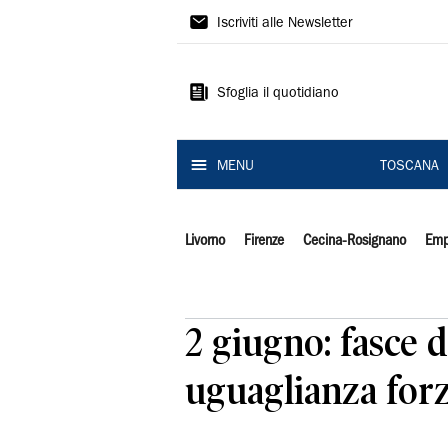
Il
Iscriviti alle Newsletter
Tirreno
Sfoglia il quotidiano
MENU
TOSCANA
Livorno
Firenze
Cecina-Rosignano
Emp
2 giugno: fasce d
uguaglianza forz