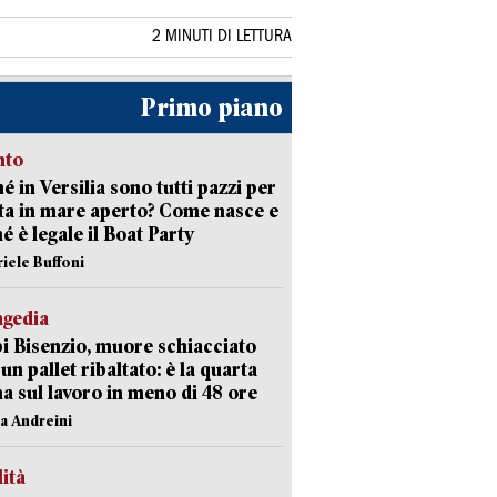
2 MINUTI DI LETTURA
Primo piano
nto
é in Versilia sono tutti pazzi per
sta in mare aperto? Come nasce e
é è legale il Boat Party
riele Buffoni
agedia
 Bisenzio, muore schiacciato
 un pallet ribaltato: è la quarta
ma sul lavoro in meno di 48 ore
na Andreini
lità