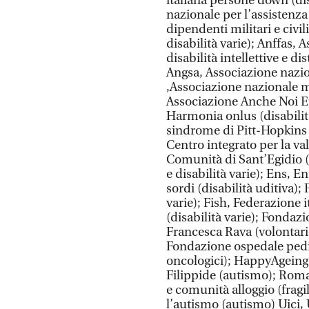
italiana persone down (dis
nazionale per l’assistenza
dipendenti militari e civil
disabilità varie); Anffas,
disabilità intellettive e d
Angsa, Associazione nazion
,Associazione nazionale mut
Associazione Anche Noi Et
Harmonia onlus (disabilità
sindrome di Pitt-Hopkins 
Centro integrato per la val
Comunità di Sant’Egidio (d
e disabilità varie); Ens, E
sordi (disabilità uditiva);
varie); Fish, Federazione 
(disabilità varie); Fondaz
Francesca Rava (volontari
Fondazione ospedale pedi
oncologici); HappyAgeing (
Filippide (autismo); Roma 
e comunità alloggio (frag
l’autismo (autismo) Uici, 