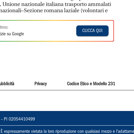
lsi, Unione nazionale italiana trasporto ammalati
rnazionali–Sezione romana laziale (volontari e
itmo:
CLICCA QUI
izie su Google
ubblicità
Privacy
Codice Etico e Modello 231
vorno – PI 02054410499
ti. È espressamente vietata la loro riproduzione con qualsiasi mezzo e l'adattame