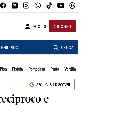
ACCEDI
ABBONATI
SHIPPING
CERCA
Pisa
Pistoia
Pontedera
Prato
Versilia
SEGUICI SU
DISCOVER
reciproco e