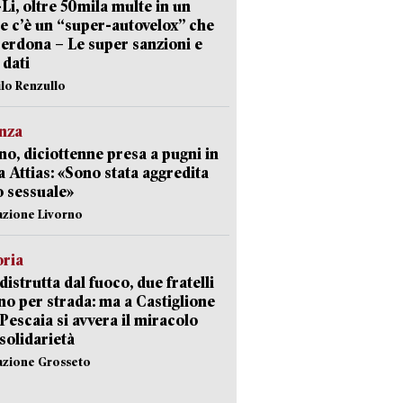
-Li, oltre 50mila multe in un
e c’è un “super-autovelox” che
erdona – Le super sanzioni e
i dati
ilo Renzullo
nza
no, diciottenne presa a pugni in
a Attias: «Sono stata aggredita
 sessuale»
azione Livorno
oria
distrutta dal fuoco, due fratelli
no per strada: ma a Castiglione
 Pescaia si avvera il miracolo
 solidarietà
azione Grosseto