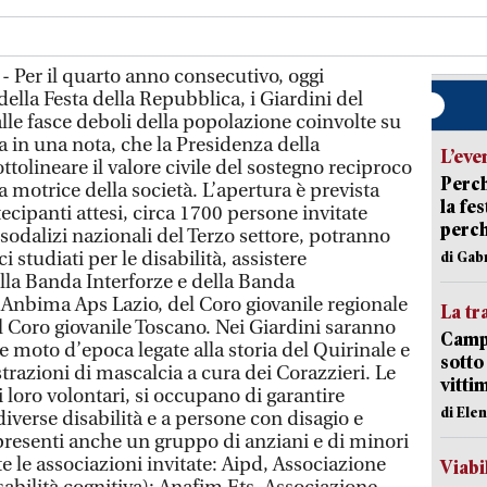
- Per il quarto anno consecutivo, oggi
ella Festa della Repubblica, i Giardini del
lle fasce deboli della popolazione coinvolte su
ga in una nota, che la Presidenza della
L’eve
tolineare il valore civile del sostegno reciproco
Perch
 motrice della società. L’apertura è prevista
la fe
rtecipanti attesi, circa 1700 persone invitate
perch
sodalizi nazionali del Terzo settore, potranno
i studiati per le disabilità, assistere
di Gab
ella Banda Interforze e della Banda
 Anbima Aps Lazio, del Coro giovanile regionale
La tr
 Coro giovanile Toscano. Nei Giardini saranno
Campi
 moto d’epoca legate alla storia del Quirinale e
sotto
razioni di mascalcia a cura dei Corazzieri. Le
vitti
i loro volontari, si occupano di garantire
di Ele
iverse disabilità e a persone con disagio e
 presenti anche un gruppo di anziani e di minori
e le associazioni invitate: Aipd, Associazione
Viabi