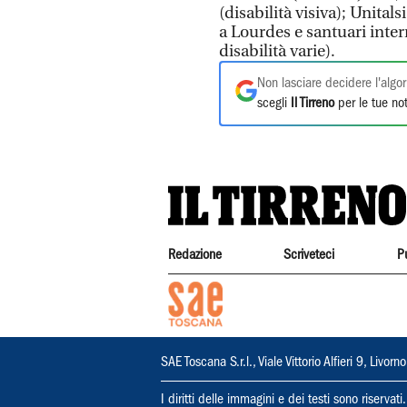
(disabilità visiva); Unita
a Lourdes e santuari inte
disabilità varie).
Non lasciare decidere l'algor
scegli
Il Tirreno
per le tue not
Redazione
Scriveteci
P
SAE Toscana S.r.l., Viale Vittorio Alfieri 9, Li
I diritti delle immagini e dei testi sono riserva