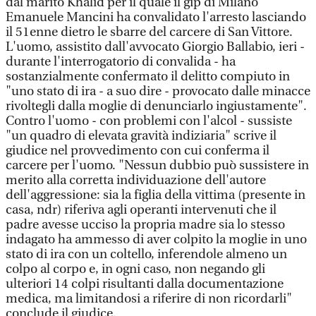
dal marito Khalid per il quale il gip di Milano
Emanuele Mancini ha convalidato l'arresto lasciando
il 51enne dietro le sbarre del carcere di San Vittore.
L'uomo, assistito dall'avvocato Giorgio Ballabio, ieri -
durante l'interrogatorio di convalida - ha
sostanzialmente confermato il delitto compiuto in
"uno stato di ira - a suo dire - provocato dalle minacce
rivoltegli dalla moglie di denunciarlo ingiustamente".
Contro l'uomo - con problemi con l'alcol - sussiste
"un quadro di elevata gravità indiziaria" scrive il
giudice nel provvedimento con cui conferma il
carcere per l'uomo. "Nessun dubbio può sussistere in
merito alla corretta individuazione dell'autore
dell'aggressione: sia la figlia della vittima (presente in
casa, ndr) riferiva agli operanti intervenuti che il
padre avesse ucciso la propria madre sia lo stesso
indagato ha ammesso di aver colpito la moglie in uno
stato di ira con un coltello, inferendole almeno un
colpo al corpo e, in ogni caso, non negando gli
ulteriori 14 colpi risultanti dalla documentazione
medica, ma limitandosi a riferire di non ricordarli"
conclude il giudice.