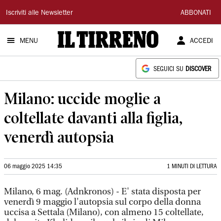
Il
Iscriviti alle Newsletter
ABBONATI
Tirreno
MENU
ACCEDI
SEGUICI SU
DISCOVER
Milano: uccide moglie a
coltellate davanti alla figlia,
venerdì autopsia
06 maggio 2025 14:35
1 MINUTI DI LETTURA
Milano, 6 mag. (Adnkronos) - E' stata disposta per
venerdì 9 maggio l'autopsia sul corpo della donna
uccisa a Settala (Milano), con almeno 15 coltellate,