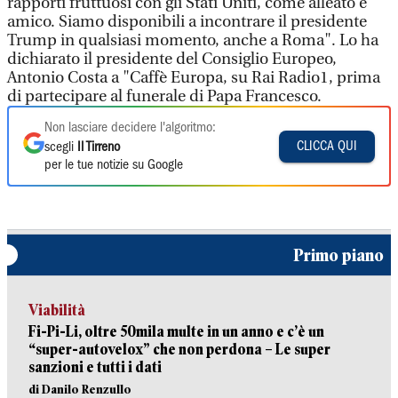
rapporti fruttuosi con gli Stati Uniti, come alleato e
amico. Siamo disponibili a incontrare il presidente
Trump in qualsiasi momento, anche a Roma". Lo ha
dichiarato il presidente del Consiglio Europeo,
Antonio Costa a "Caffè Europa, su Rai Radio1, prima
di partecipare al funerale di Papa Francesco.
Non lasciare decidere l'algoritmo:
CLICCA QUI
scegli
Il Tirreno
per le tue notizie su Google
Primo piano
Viabilità
Fi-Pi-Li, oltre 50mila multe in un anno e c’è un
“super-autovelox” che non perdona – Le super
sanzioni e tutti i dati
di Danilo Renzullo