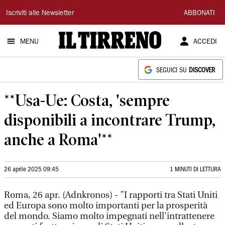
Il
Iscriviti alle Newsletter
ABBONATI
Tirreno
MENU
ACCEDI
SEGUICI SU
DISCOVER
**Usa-Ue: Costa, 'sempre
disponibili a incontrare Trump,
anche a Roma'**
26 aprile 2025 09:45
1 MINUTI DI LETTURA
Roma, 26 apr. (Adnkronos) - "I rapporti tra Stati Uniti
ed Europa sono molto importanti per la prosperità
del mondo. Siamo molto impegnati nell'intrattenere