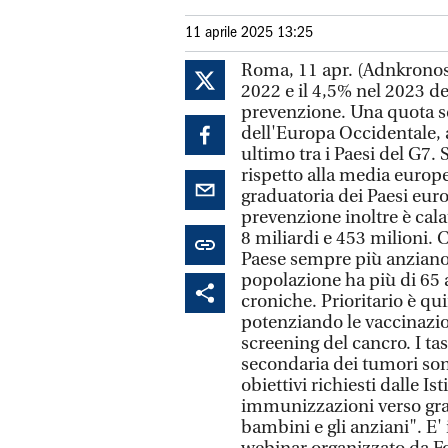
11 aprile 2025 13:25
Roma, 11 apr. (Adnkronos S
2022 e il 4,5% nel 2023 del
prevenzione. Una quota sca
dell'Europa Occidentale,
ultimo tra i Paesi del G7
rispetto alla media europ
graduatoria dei Paesi euro
prevenzione inoltre è calat
8 miliardi e 453 milioni.
Paese sempre più anziano co
popolazione ha più di 65 
croniche. Prioritario è qu
potenziando le vaccinazioni
screening del cancro. I t
secondaria dei tumori sono
obiettivi richiesti dalle Is
immunizzazioni verso grav
bambini e gli anziani". E'