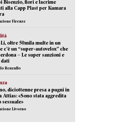
 Bisenzio, fiori e lacrime
ti alla Capp Plast per Kumara
ra
azione Firenze
lità
-Li, oltre 50mila multe in un
e c’è un “super-autovelox” che
erdona – Le super sanzioni e
i dati
ilo Renzullo
nza
no, diciottenne presa a pugni in
a Attias: «Sono stata aggredita
 sessuale»
azione Livorno