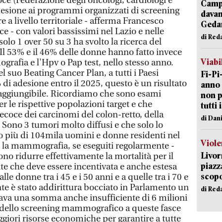
ce (Federazione degli oncologi, cardiologi e
Campi
desione ai programmi organizzati di screening
davan
re a livello territoriale - afferma Francesco
Geda
ce - con valori bassissimi nel Lazio e nelle
di Red
olo 1 over 50 su 3 ha svolto la ricerca del
 Il 53% e il 46% delle donne hanno fatto invece
Viabi
rafia e l'Hpv o Pap test, nello stesso anno.
l suo Beating Cancer Plan, a tutti i Paesi
Fi-Pi
di adesione entro il 2025, questo è un risultato
anno 
raggiungibile. Ricordiamo che sono esami
non p
 le rispettive popolazioni target e che
tutti 
ecoce dei carcinomi del colon-retto, della
di Dan
. Sono 3 tumori molto diffusi e che solo lo
 più di 104mila uomini e donne residenti nel
Viole
 la mammografia, se eseguiti regolarmente -
Livor
ono ridurre effettivamente la mortalità per il
piazz
te che deve essere incentivata e anche estesa
scopo
le donne tra i 45 e i 50 anni e a quelle tra i 70 e
te è stato addirittura bocciato in Parlamento un
di Red
a una somma anche insufficiente di 6 milioni
e dello screening mammografico a queste fasce
giori risorse economiche per garantire a tutte