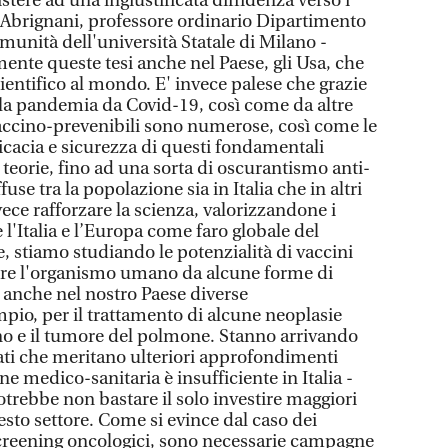
sistere ad una ingiustificata diffidenza verso i
o Abrignani, professore ordinario Dipartimento
omunità dell'università Statale di Milano -
te queste tesi anche nel Paese, gli Usa, che
cientifico al mondo. E' invece palese che grazie
alla pandemia da Covid-19, così come da altre
accino-prevenibili sono numerose, così come le
icacia e sicurezza di questi fondamentali
e teorie, fino ad una sorta di oscurantismo anti-
use tra la popolazione sia in Italia che in altri
ece rafforzare la scienza, valorizzandone i
e l'Italia e l’Europa come faro globale del
e, stiamo studiando le potenzialità di vaccini
re l'organismo umano da alcune forme di
e anche nel nostro Paese diverse
pio, per il trattamento di alcune neoplasie
 e il tumore del polmone. Stanno arrivando
tati che meritano ulteriori approfondimenti
ne medico-sanitaria è insufficiente in Italia -
trebbe non bastare il solo investire maggiori
sto settore. Come si evince dal caso dei
screening oncologici, sono necessarie campagne