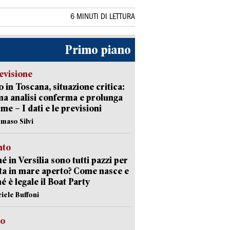
6 MINUTI DI LETTURA
Primo piano
evisione
 in Toscana, situazione critica:
ima analisi conferma e prolunga
rme – I dati e le previsioni
maso Silvi
nto
é in Versilia sono tutti pazzi per
sta in mare aperto? Come nasce e
é è legale il Boat Party
riele Buffoni
to