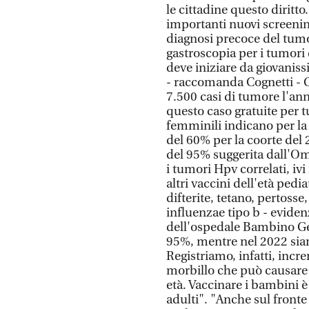
le cittadine questo diritto
importanti nuovi screening
diagnosi precoce del tumo
gastroscopia per i tumori
deve iniziare da giovaniss
- raccomanda Cognetti - Co
7.500 casi di tumore l'an
questo caso gratuite per tu
femminili indicano per la
del 60% per la coorte del 
del 95% suggerita dall'Oms
i tumori Hpv correlati, ivi 
altri vaccini dell'età ped
difterite, tetano, pertosse
influenzae tipo b - evidenz
dell'ospedale Bambino Ge
95%, mentre nel 2022 siam
Registriamo, infatti, incr
morbillo che può causare e
età. Vaccinare i bambini 
adulti". "Anche sul fronte