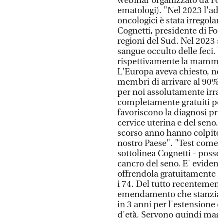
webinar organizzato da Fo
ematologi). "Nel 2023 l'a
oncologici è stata irregola
Cognetti, presidente di Fo
regioni del Sud. Nel 2023 s
sangue occulto delle feci.
rispettivamente la mammog
L'Europa aveva chiesto, ne
membri di arrivare al 90% 
per noi assolutamente ir
completamente gratuiti per
favoriscono la diagnosi pr
cervice uterina e del seno
scorso anno hanno colpito
nostro Paese". "Test come
sottolinea Cognetti - poss
cancro del seno. E' eviden
offrendola gratuitamente al
i 74. Del tutto recentemen
emendamento che stanziav
in 3 anni per l'estension
d'età. Servono quindi mag