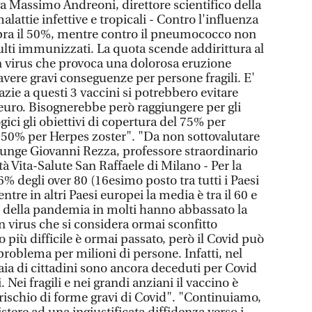
va Massimo Andreoni, direttore scientifico della
malattie infettive e tropicali - Contro l'influenza
pra il 50%, mentre contro il pneumococco non
ulti immunizzati. La quota scende addirittura al
n virus che provoca una dolorosa eruzione
vere gravi conseguenze per persone fragili. E'
azie a questi 3 vaccini si potrebbero evitare
i euro. Bisognerebbe però raggiungere per gli
gici gli obiettivi di copertura del 75% per
 50% per Herpes zoster". "Da non sottovalutare
giunge Giovanni Rezza, professore straordinario
tà Vita-Salute San Raffaele di Milano - Per la
6% degli over 80 (16esimo posto tra tutti i Paesi
ntre in altri Paesi europei la media è tra il 60 e
io della pandemia in molti hanno abbassato la
n virus che si considera ormai sconfitto
o più difficile è ormai passato, però il Covid può
roblema per milioni di persone. Infatti, nel
aia di cittadini sono ancora deceduti per Covid
. Nei fragili e nei grandi anziani il vaccino è
l rischio di forme gravi di Covid". "Continuiamo,