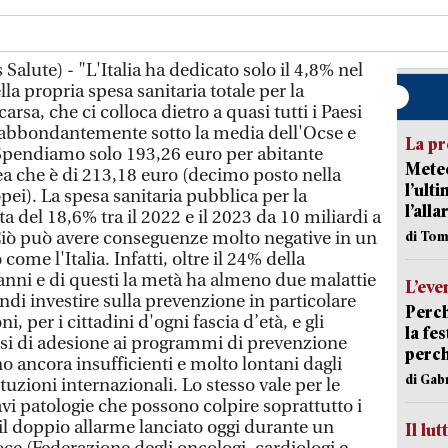
alute) - "L'Italia ha dedicato solo il 4,8% nel
la propria spesa sanitaria totale per la
rsa, che ci colloca dietro a quasi tutti i Paesi
 abbondantemente sotto la media dell'Ocse e
La pr
. Spendiamo solo 193,26 euro per abitante
Meteo
ea che è di 213,18 euro (decimo posto nella
l’ult
pei). La spesa sanitaria pubblica per la
l’alla
a del 18,6% tra il 2022 e il 2023 da 10 miliardi a
 Ciò può avere conseguenze molto negative in un
di Tom
me l'Italia. Infatti, oltre il 24% della
anni e di questi la metà ha almeno due malattie
L’eve
indi investire sulla prevenzione in particolare
Perch
, per i cittadini d'ogni fascia d’età, e gli
la fe
assi di adesione ai programmi di prevenzione
perch
 ancora insufficienti e molto lontani dagli
di Gab
tituzioni internazionali. Lo stesso vale per le
i patologie che possono colpire soprattutto i
 il doppio allarme lanciato oggi durante un
Il lut