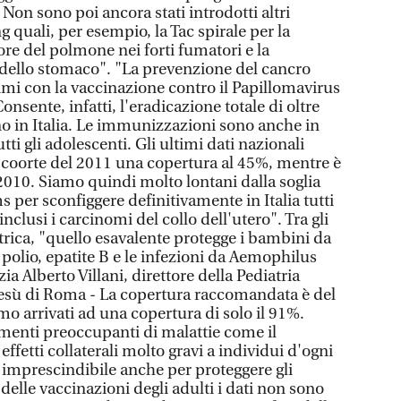
. Non sono poi ancora stati introdotti altri
 quali, per esempio, la Tac spirale per la
re del polmone nei forti fumatori e la
 dello stomaco". "La prevenzione del cancro
imi con la vaccinazione contro il Papillomavirus
nsente, infatti, l'eradicazione totale di oltre
no in Italia. Le immunizzazioni sono anche in
tti gli adolescenti. Gli ultimi dati nazionali
 coorte del 2011 una copertura al 45%, mentre è
2010. Siamo quindi molto lontani dalla soglia
 per sconfiggere definitivamente in Italia tutti
inclusi i carcinomi del collo dell'utero". Tra gli
iatrica, "quello esavalente protegge i bambini da
, polio, epatite B e le infezioni da Aemophilus
ia Alberto Villani, direttore della Pediatria
sù di Roma - La copertura raccomandata è del
o arrivati ad una copertura di solo il 91%.
ementi preoccupanti di malattie come il
ffetti collaterali molto gravi a individui d'ogni
è imprescindibile anche per proteggere gli
 delle vaccinazioni degli adulti i dati non sono