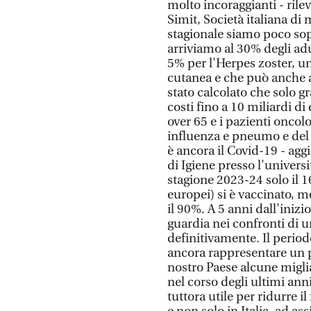
molto incoraggianti - rile
Simit, Società italiana di 
stagionale siamo poco so
arriviamo al 30% degli ad
5% per l'Herpes zoster, u
cutanea e che può anche a
stato calcolato che solo gr
costi fino a 10 miliardi d
over 65 e i pazienti oncolo
influenza e pneumo e del
è ancora il Covid-19 - ag
di Igiene presso l'universi
stagione 2023-24 solo il 1
europei) si è vaccinato, me
il 90%. A 5 anni dall'iniz
guardia nei confronti di u
definitivamente. Il period
ancora rappresentare un p
nostro Paese alcune migli
nel corso degli ultimi anni
tuttora utile per ridurre i