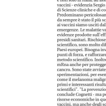
e non solo in Italia, ad as
vaccini - evidenzia Sergi
di Scienze cliniche e di c
Predominano pericolosamen
da sempre è stato il più s
ai vaccini siamo usciti d
emergenze. Le malattie v
evidenze prodotte sull'eff
presidi sanitari. Rischios
scientifico, sono molto diff
Paesi europei. Bisogna inv
punti di forza, e rafforzar
metodo scientifico. Inoltr
mRna anche per protegge
cancro. Sono state avviat
sperimentazioni, per esem
come il melanoma maligno
primi e interessanti risul
scientifici". "La prevenzio
conclude Cognetti - ma po
risorse economiche in que
vaccini, ma anche degli 