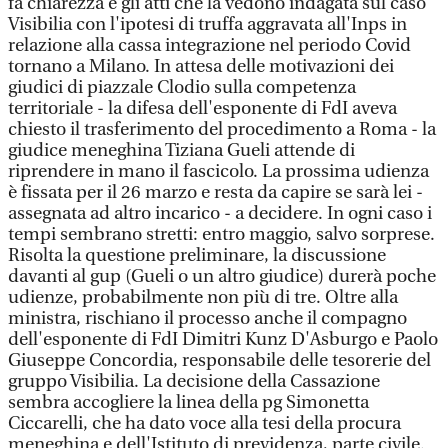
fa chiarezza e gli atti che la vedono indagata sul caso
Visibilia con l'ipotesi di truffa aggravata all'Inps in
relazione alla cassa integrazione nel periodo Covid
tornano a Milano. In attesa delle motivazioni dei
giudici di piazzale Clodio sulla competenza
territoriale - la difesa dell'esponente di FdI aveva
chiesto il trasferimento del procedimento a Roma - la
giudice meneghina Tiziana Gueli attende di
riprendere in mano il fascicolo. La prossima udienza
è fissata per il 26 marzo e resta da capire se sarà lei -
assegnata ad altro incarico - a decidere. In ogni caso i
tempi sembrano stretti: entro maggio, salvo sorprese.
Risolta la questione preliminare, la discussione
davanti al gup (Gueli o un altro giudice) durerà poche
udienze, probabilmente non più di tre. Oltre alla
ministra, rischiano il processo anche il compagno
dell'esponente di FdI Dimitri Kunz D'Asburgo e Paolo
Giuseppe Concordia, responsabile delle tesorerie del
gruppo Visibilia. La decisione della Cassazione
sembra accogliere la linea della pg Simonetta
Ciccarelli, che ha dato voce alla tesi della procura
meneghina e dell'Istituto di previdenza, parte civile.