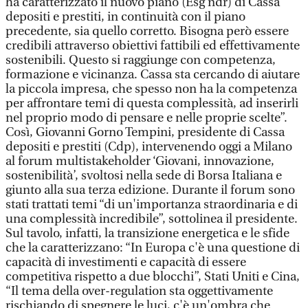
ha caratterizzato il nuovo piano (Esg ndr) di Cassa
depositi e prestiti, in continuità con il piano
precedente, sia quello corretto. Bisogna però essere
credibili attraverso obiettivi fattibili ed effettivamente
sostenibili. Questo si raggiunge con competenza,
formazione e vicinanza. Cassa sta cercando di aiutare
la piccola impresa, che spesso non ha la competenza
per affrontare temi di questa complessità, ad inserirli
nel proprio modo di pensare e nelle proprie scelte”.
Così, Giovanni Gorno Tempini, presidente di Cassa
depositi e prestiti (Cdp), intervenendo oggi a Milano
al forum multistakeholder ‘Giovani, innovazione,
sostenibilità’, svoltosi nella sede di Borsa Italiana e
giunto alla sua terza edizione. Durante il forum sono
stati trattati temi “di un'importanza straordinaria e di
una complessità incredibile”, sottolinea il presidente.
Sul tavolo, infatti, la transizione energetica e le sfide
che la caratterizzano: “In Europa c'è una questione di
capacità di investimenti e capacità di essere
competitiva rispetto a due blocchi”, Stati Uniti e Cina,
“Il tema della over-regulation sta oggettivamente
rischiando di spegnere le luci, c'è un'ombra che