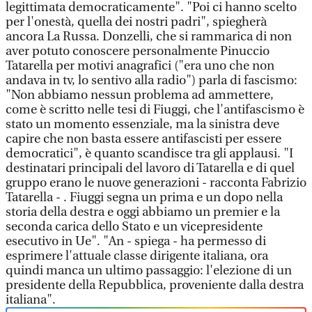
legittimata democraticamente". "Poi ci hanno scelto
per l'onestà, quella dei nostri padri", spiegherà
ancora La Russa. Donzelli, che si rammarica di non
aver potuto conoscere personalmente Pinuccio
Tatarella per motivi anagrafici ("era uno che non
andava in tv, lo sentivo alla radio") parla di fascismo:
"Non abbiamo nessun problema ad ammettere,
come è scritto nelle tesi di Fiuggi, che l'antifascismo è
stato un momento essenziale, ma la sinistra deve
capire che non basta essere antifascisti per essere
democratici", è quanto scandisce tra gli applausi. "I
destinatari principali del lavoro di Tatarella e di quel
gruppo erano le nuove generazioni - racconta Fabrizio
Tatarella - . Fiuggi segna un prima e un dopo nella
storia della destra e oggi abbiamo un premier e la
seconda carica dello Stato e un vicepresidente
esecutivo in Ue". "An - spiega - ha permesso di
esprimere l'attuale classe dirigente italiana, ora
quindi manca un ultimo passaggio: l'elezione di un
presidente della Repubblica, proveniente dalla destra
italiana".