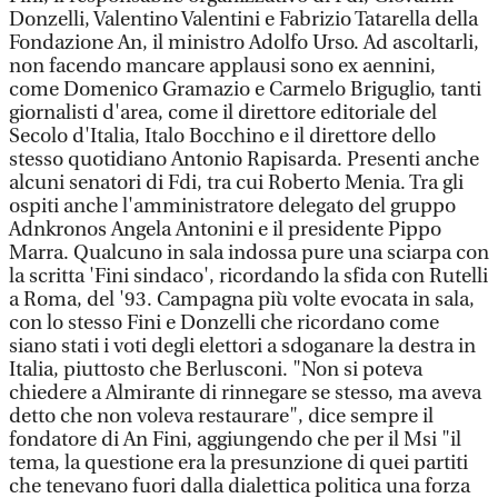
Donzelli, Valentino Valentini e Fabrizio Tatarella della
Fondazione An, il ministro Adolfo Urso. Ad ascoltarli,
non facendo mancare applausi sono ex aennini,
come Domenico Gramazio e Carmelo Briguglio, tanti
giornalisti d'area, come il direttore editoriale del
Secolo d'Italia, Italo Bocchino e il direttore dello
stesso quotidiano Antonio Rapisarda. Presenti anche
alcuni senatori di Fdi, tra cui Roberto Menia. Tra gli
ospiti anche l'amministratore delegato del gruppo
Adnkronos Angela Antonini e il presidente Pippo
Marra. Qualcuno in sala indossa pure una sciarpa con
la scritta 'Fini sindaco', ricordando la sfida con Rutelli
a Roma, del '93. Campagna più volte evocata in sala,
con lo stesso Fini e Donzelli che ricordano come
siano stati i voti degli elettori a sdoganare la destra in
Italia, piuttosto che Berlusconi. "Non si poteva
chiedere a Almirante di rinnegare se stesso, ma aveva
detto che non voleva restaurare", dice sempre il
fondatore di An Fini, aggiungendo che per il Msi "il
tema, la questione era la presunzione di quei partiti
che tenevano fuori dalla dialettica politica una forza