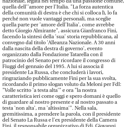
nazionale, legata nel tempo da una passione comune,
quella dell''amore per l'Italia. "La forza autentica
della comunità di destra è che chi si colloca lì, lo fa
perché non vuole vantaggi personali, ma sceglie
quella parte per 'amore dell'Italia', come avrebbe
detto Giorgio Almirante", assicura Gianfranco Fini,
facendo la sintesi della 'sua' storia repubblicana, al
convegno dal titolo 'Alleanza Nazionale. A 30 anni
dalla nascita della destra di governo', evento
organizzato dalla Fondazione Tatarella con il
patrocinio del Senato per ricordare il congresso di
Fiuggi del gennaio del 1995. A lui si associa il
presidente La Russa, che concluderà i lavori,
ringraziando pubblicamente Fini per la sua svolta,
ricordando il primo slogan voluto da Meloni per FdI:
"Volle scritto 'a testa alta'" e ora "la nostra
caratteristica ieri come oggi e spero domani è quello
di guardare al nostro presente e al nostro passato a
testa 'non alta', ma 'altissima'". Nella sala,
gremitissima, a prendere la parola, con il presidente
del Senato La Russa e l'ex presidente della Camera
Fini, il responsabile organizzativo di Fdi, Giovanni