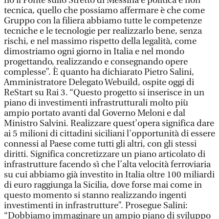
no il Ponte sullo Stretto di Messina è politica e non
tecnica, quello che possiamo affermare è che come
Gruppo con la filiera abbiamo tutte le competenze
tecniche e le tecnologie per realizzarlo bene, senza
rischi, e nel massimo rispetto della legalità, come
dimostriamo ogni giorno in Italia e nel mondo
progettando, realizzando e consegnando opere
complesse”. È quanto ha dichiarato Pietro Salini,
Amministratore Delegato Webuild, ospite oggi di
ReStart su Rai 3. “Questo progetto si inserisce in un
piano di investimenti infrastrutturali molto più
ampio portato avanti dal Governo Meloni e dal
Ministro Salvini. Realizzare quest’opera significa dare
ai 5 milioni di cittadini siciliani l’opportunità di essere
connessi al Paese come tutti gli altri, con gli stessi
diritti. Significa concretizzare un piano articolato di
infrastrutture facendo sì che l’alta velocità ferroviaria
su cui abbiamo già investito in Italia oltre 100 miliardi
di euro raggiunga la Sicilia, dove forse mai come in
questo momento si stanno realizzando ingenti
investimenti in infrastrutture”. Prosegue Salini:
“Dobbiamo immaginare un ampio piano di sviluppo