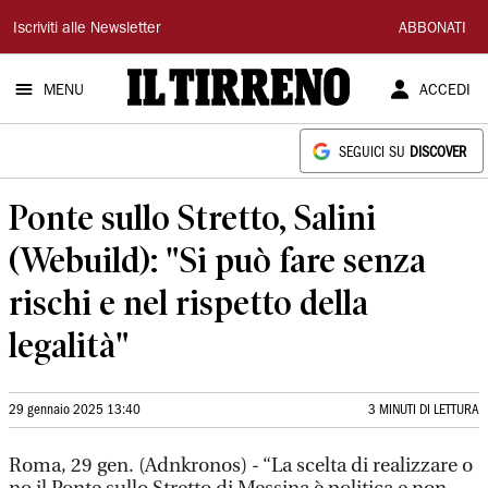
Il
Iscriviti alle Newsletter
ABBONATI
Tirreno
MENU
ACCEDI
SEGUICI SU
DISCOVER
Ponte sullo Stretto, Salini
(Webuild): "Si può fare senza
rischi e nel rispetto della
legalità"
29 gennaio 2025 13:40
3 MINUTI DI LETTURA
Roma, 29 gen. (Adnkronos) - “La scelta di realizzare o