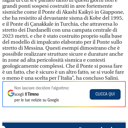
faglia di cui si è parlato tanto in questi giorni non è
grandi ponti sospesi costruiti in aree fortemente
sismiche come il Ponte di Akashi Kaikyō in Giappone,
che ha resistito al devastante sisma di Kobe del 1995,
e il Ponte di Çanakkale in Turchia, che attraversa lo
stretto dei Dardanelli con una campata centrale di
2023 metri, e che è stato costruito proprio sulla base
del modello di impalcato elaborato per il Ponte sullo
stretto di Messina. Questi esempi dimostrano che è
possibile realizzare strutture sicure e durature anche
in zone ad alta pericolosità sismica e contesti
geologicamente complessi. Che il Ponte si possa fare
è un fatto, che è sicuro è un altro fatto, se si vuole fare
o meno è una scelta per l’Italia”, ha concluso Salini.
Non lasciare decidere l'algoritmo:
CLICCA QUI
scegli
Il Tirreno
per le tue notizie su Google