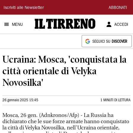
Il
Iscriviti alle Newsletter
ABBONATI
Tirreno
MENU
ACCEDI
SEGUICI SU
DISCOVER
Ucraina: Mosca, 'conquistata la
città orientale di Velyka
Novosilka'
26 gennaio 2025 15:45
1 MINUTI DI LETTURA
Mosca, 26 gen. (Adnkronos/Afp) - La Russia ha
dichiarato che le sue forze armate hanno conquistato
la città di Velyka Novosilka, nell'Ucraina orientale,