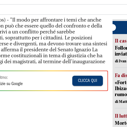
s) - "Il modo per affrontare i temi che anche
non può che essere quello del confronto e della
rivi a un conflitto perché sarebbe
, soprattutto per i cittadini. Le posizioni
Il ca
rse e divergenti, ma devono trovare una sintesi
Follo
 afferma il presidente del Senato Ignazio La
inviat
forme costituzionali in tema di giustizia che ha
ggi dei magistrati, al termine dell'inaugurazione
di Iva
Fa di
itmo:
CLICCA QUI
«Fort
izie su Google
Ibiza
rumor
di Mat
Il lut
Morto