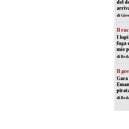
del d
arriv
di Gio
Il ra
I lup
fuga 
mie 
di Red
Il ge
Gara 
Emanu
pirat
di Red