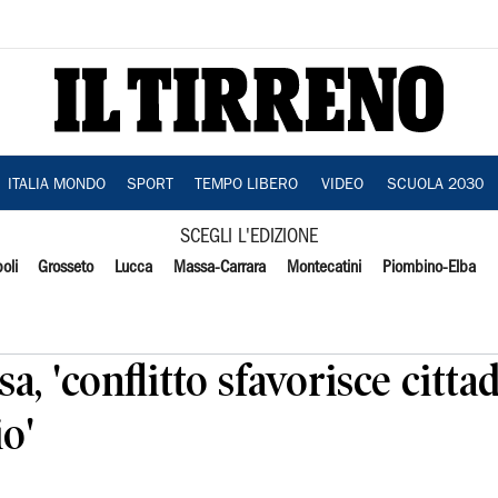
ITALIA MONDO
SPORT
TEMPO LIBERO
VIDEO
SCUOLA 2030
SCEGLI L'EDIZIONE
oli
Grosseto
Lucca
Massa-Carrara
Montecatini
Piombino-Elba
a, 'conflitto sfavorisce cittad
io'