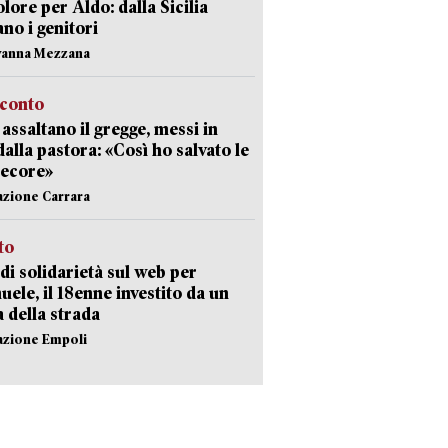
olore per Aldo: dalla Sicilia
ano i genitori
vanna Mezzana
cconto
i assaltano il gregge, messi in
dalla pastora: «Così ho salvato le
pecore»
azione Carrara
sto
di solidarietà sul web per
ele, il 18enne investito da un
a della strada
azione Empoli