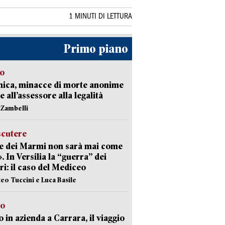
1 MINUTI DI LETTURA
Primo piano
so
nica, minacce di morte anonime
e all’assessore alla legalità
n Zambelli
scutere
e dei Marmi non sarà mai come
». In Versilia la “guerra” dei
i: il caso del Mediceo
teo Tuccini e Luca Basile
to
 in azienda a Carrara, il viaggio