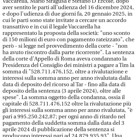
Vaccarella, Mario Siragusa e Stefano D’Ercole, dopo
aver sentito le parti all’udienza del 16 dicembre 2024,
e dopo l'udienza di due giorni fa, 20 gennaio 2025, in
cui le parti sono state invitate a cercare un accordo
transattivo e in cui il legale Vaccarella ha
rappresentato la proposta della società: "uno sconto
di 150 milioni di euro con pagamento rateizzato", che
però - si legge nel provvedimento della corte - "non
ha avuto riscontro dalla parte ricorrente". La sentenza
della corte d'Appello di Roma aveva condannato la
Presidenza del Consiglio dei ministri a pagare a Tim la
somma di "528.711.476,152, oltre a rivalutazione e
interessi sulla somma anno per anno rivalutata dalla
data di deposito del ricorso al Tar - fino alla data di
deposito della sentenza (3 aprile 2024), oltre alle
spese". La somma oggetto della condanna, ossia il
capitale di 528.711.476,152 oltre la rivalutazione più
gli interessi sulla somma anno per anno rivalutata, "è
pari a 995.250.242,87; per ogni anno di ritardo nel
pagamento della suddetta somma dalla data del 3
aprile 2024 di pubblicazione della sentenza si
producono interessi pari ad 24.879.935,93". Una