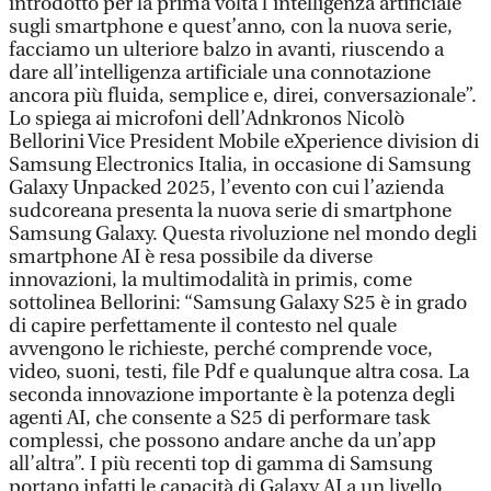
introdotto per la prima volta l’intelligenza artificiale
sugli smartphone e quest’anno, con la nuova serie,
facciamo un ulteriore balzo in avanti, riuscendo a
dare all’intelligenza artificiale una connotazione
ancora più fluida, semplice e, direi, conversazionale”.
Lo spiega ai microfoni dell’Adnkronos Nicolò
Bellorini Vice President Mobile eXperience division di
Samsung Electronics Italia, in occasione di Samsung
Galaxy Unpacked 2025, l’evento con cui l’azienda
sudcoreana presenta la nuova serie di smartphone
Samsung Galaxy. Questa rivoluzione nel mondo degli
smartphone AI è resa possibile da diverse
innovazioni, la multimodalità in primis, come
sottolinea Bellorini: “Samsung Galaxy S25 è in grado
di capire perfettamente il contesto nel quale
avvengono le richieste, perché comprende voce,
video, suoni, testi, file Pdf e qualunque altra cosa. La
seconda innovazione importante è la potenza degli
agenti AI, che consente a S25 di performare task
complessi, che possono andare anche da un’app
all’altra”. I più recenti top di gamma di Samsung
portano infatti le capacità di Galaxy AI a un livello