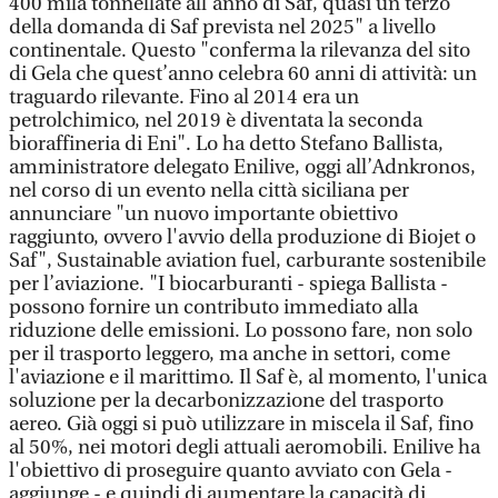
400 mila tonnellate all'anno di Saf, quasi un terzo
della domanda di Saf prevista nel 2025" a livello
continentale. Questo "conferma la rilevanza del sito
di Gela che quest’anno celebra 60 anni di attività: un
traguardo rilevante. Fino al 2014 era un
petrolchimico, nel 2019 è diventata la seconda
bioraffineria di Eni". Lo ha detto Stefano Ballista,
amministratore delegato Enilive, oggi all’Adnkronos,
nel corso di un evento nella città siciliana per
annunciare "un nuovo importante obiettivo
raggiunto, ovvero l'avvio della produzione di Biojet o
Saf", Sustainable aviation fuel, carburante sostenibile
per l’aviazione. "I biocarburanti - spiega Ballista -
possono fornire un contributo immediato alla
riduzione delle emissioni. Lo possono fare, non solo
per il trasporto leggero, ma anche in settori, come
l'aviazione e il marittimo. Il Saf è, al momento, l'unica
soluzione per la decarbonizzazione del trasporto
aereo. Già oggi si può utilizzare in miscela il Saf, fino
al 50%, nei motori degli attuali aeromobili. Enilive ha
l'obiettivo di proseguire quanto avviato con Gela -
aggiunge - e quindi di aumentare la capacità di