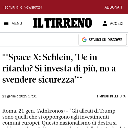
Il
Iscriviti alle Newsletter
ABBONATI
Tirreno
MENU
ACCEDI
SEGUICI SU
DISCOVER
**Space X: Schlein, 'Ue in
ritardo? Si investa di più, no a
svendere sicurezza'**
21 gennaio 2025 17:31
1 MINUTI DI LETTURA
Roma, 21 gen. (Adnkronos) - "Gli alleati di Trump
sono quelli che si oppongono agli investimenti
comuni europei. Questo nazionalismo di destra si