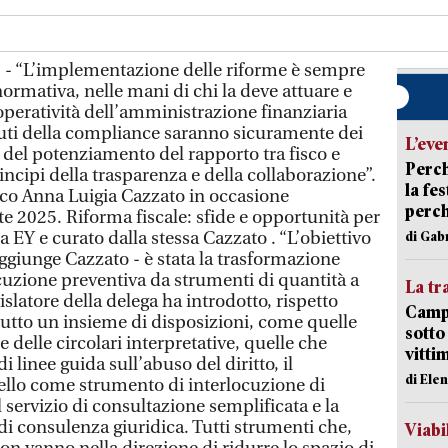
a) - “L’implementazione delle riforme è sempre
normativa, nelle mani di chi la deve attuare e
operatività dell’amministrazione finanziaria
tuti della compliance saranno sicuramente dei
L’eve
 del potenziamento del rapporto tra fisco e
Perch
rincipi della trasparenza e della collaborazione”.
la fe
isco Anna Luigia Cazzato in occasione
perch
e 2025. Riforma fiscale: sfide e opportunità per
a EY e curato dalla stessa Cazzato . “L’obiettivo
di Gab
aggiunge Cazzato - è stata la trasformazione
ocuzione preventiva da strumenti di quantità a
La tr
gislatore della delega ha introdotto, rispetto
Campi
, tutto un insieme di disposizioni, come quelle
sotto
delle circolari interpretative, quelle che
vitti
linee guida sull’abuso del diritto, il
di Ele
ello come strumento di interlocuzione di
l servizio di consultazione semplificata e la
 di consulenza giuridica. Tutti strumenti che,
Viabi