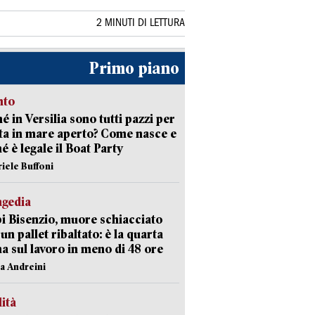
2 MINUTI DI LETTURA
Primo piano
nto
é in Versilia sono tutti pazzi per
sta in mare aperto? Come nasce e
é è legale il Boat Party
riele Buffoni
agedia
 Bisenzio, muore schiacciato
 un pallet ribaltato: è la quarta
ma sul lavoro in meno di 48 ore
na Andreini
lità