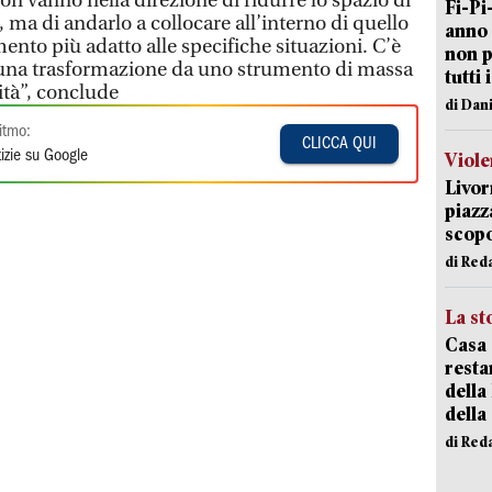
on vanno nella direzione di ridurre lo spazio di
Fi-Pi
 ma di andarlo a collocare all’interno di quello
anno 
mento più adatto alle specifiche situazioni. C’è
non p
- una trasformazione da uno strumento di massa
tutti 
ità”, conclude
di Dan
itmo:
CLICCA QUI
izie su Google
Viole
Livor
piazz
scopo
di Red
La st
Casa 
resta
della
della
di Red