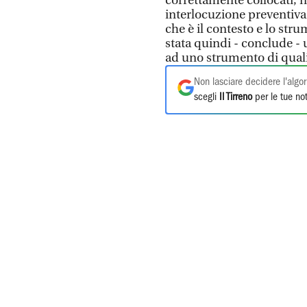
correttamente collocati, n
interlocuzione preventiva,
che è il contesto e lo stru
stata quindi - conclude 
ad uno strumento di qual
Non lasciare decidere l'algor
scegli
Il Tirreno
per le tue not