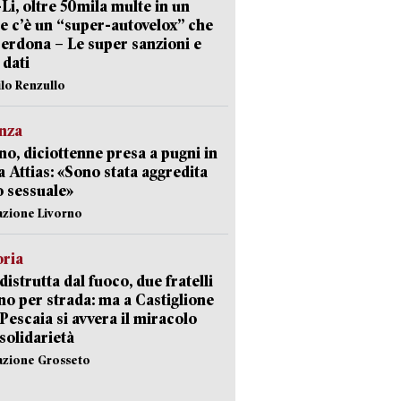
-Li, oltre 50mila multe in un
e c’è un “super-autovelox” che
erdona – Le super sanzioni e
i dati
ilo Renzullo
nza
no, diciottenne presa a pugni in
a Attias: «Sono stata aggredita
 sessuale»
azione Livorno
oria
distrutta dal fuoco, due fratelli
no per strada: ma a Castiglione
 Pescaia si avvera il miracolo
 solidarietà
azione Grosseto