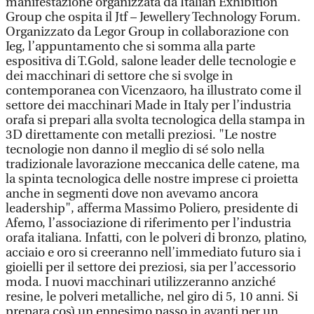
manifestazione organizzata da Italian Exhibition
Group che ospita il Jtf – Jewellery Technology Forum.
Organizzato da Legor Group in collaborazione con
Ieg, l’appuntamento che si somma alla parte
espositiva di T.Gold, salone leader delle tecnologie e
dei macchinari di settore che si svolge in
contemporanea con Vicenzaoro, ha illustrato come il
settore dei macchinari Made in Italy per l’industria
orafa si prepari alla svolta tecnologica della stampa in
3D direttamente con metalli preziosi. "Le nostre
tecnologie non danno il meglio di sé solo nella
tradizionale lavorazione meccanica delle catene, ma
la spinta tecnologica delle nostre imprese ci proietta
anche in segmenti dove non avevamo ancora
leadership", afferma Massimo Poliero, presidente di
Afemo, l’associazione di riferimento per l’industria
orafa italiana. Infatti, con le polveri di bronzo, platino,
acciaio e oro si creeranno nell’immediato futuro sia i
gioielli per il settore dei preziosi, sia per l’accessorio
moda. I nuovi macchinari utilizzeranno anziché
resine, le polveri metalliche, nel giro di 5, 10 anni. Si
prepara così un ennesimo passo in avanti per un