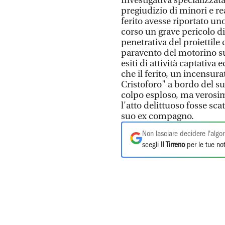
Investigativa specializzata
pregiudizio di minori e re
ferito avesse riportato un
corso un grave pericolo di 
penetrativa del proiettile 
paravento del motorino su 
esiti di attività captativa 
che il ferito, un incensurat
Cristoforo" a bordo del suo
colpo esploso, ma verosim
l'atto delittuoso fosse scat
suo ex compagno.
Non lasciare decidere l'algor
scegli
Il Tirreno
per le tue not