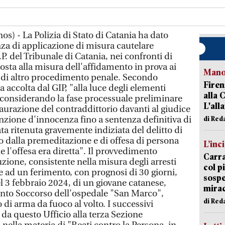
s) - La Polizia di Stato di Catania ha dato
a di applicazione di misura cautelare
P. del Tribunale di Catania, nei confronti di
posta alla misura dell'affidamento in prova ai
Manov
to di altro procedimento penale. Secondo
Firen
 accolta dal GIP, "alla luce degli elementi
alla 
 considerando la fase processuale preliminare
L'all
aurazione del contraddittorio davanti al giudice
nzione d'innocenza fino a sentenza definitiva di
di Red
ta ritenuta gravemente indiziata del delitto di
o dalla premeditazione e di offesa di persona
L’inc
e l'offesa era diretta". Il provvedimento
Carra
uzione, consistente nella misura degli arresti
col p
e ad un ferimento, con prognosi di 30 giorni,
sospe
l 3 febbraio 2024, di un giovane catanese,
mira
ronto Soccorso dell'ospedale "San Marco",
di Red
 di arma da fuoco al volto. I successivi
da questo Ufficio alla terza Sezione