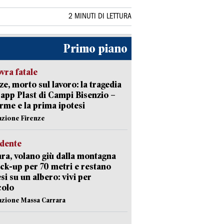
2 MINUTI DI LETTURA
Primo piano
ra fatale
ze, morto sul lavoro: la tragedia
Capp Plast di Campi Bisenzio –
arme e la prima ipotesi
azione Firenze
idente
ra, volano giù dalla montagna
ick-up per 70 metri e restano
si su un albero: vivi per
colo
azione Massa Carrara