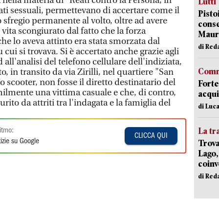
 nella materia di "Reati contro la Persona, in
Lutti
ati sessuali, permettevano di accertare come il
Pisto
o sfregio permanente al volto, oltre ad avere
conse
vita scongiurato dal fatto che la forza
Mauro
che lo aveva attinto era stata smorzata dal
di Red
cui si trovava. Si è accertato anche grazie agli
ed all'analisi del telefono cellulare dell'indiziata,
Comm
o, in transito da via Zirilli, nel quartiere "San
 scooter, non fosse il diretto destinatario del
Forte
ilmente una vittima casuale e che, di contro,
acqui
urito da attriti tra l'indagata e la famiglia del
di Luca
La tr
itmo:
CLICCA QUI
izie su Google
Trova
Lago,
coinv
di Red