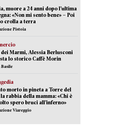
ia, muore a 24 anni dopo l’ultima
gna: «Non mi sento bene» – Poi
 crolla a terra
azione Pistoia
ercio
 dei Marmi, Alessia Berlusconi
sta lo storico Caffè Morin
 Basile
agedia
to morto in pineta a Torre del
 la rabbia della mamma: «Chi è
olto spero bruci all’inferno»
azione Viareggio