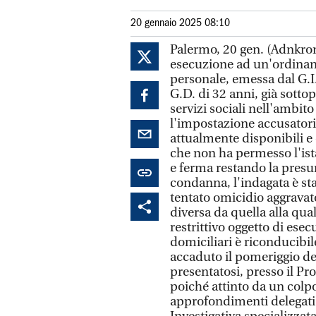
20 gennaio 2025 08:10
Palermo, 20 gen. (Adnkrono
esecuzione ad un'ordinanz
personale, emessa dal G.I.
G.D. di 32 anni, già sotto
servizi sociali nell'ambi
l'impostazione accusatoria
attualmente disponibili e
che non ha permesso l'ist
e ferma restando la presu
condanna, l'indagata è sta
tentato omicidio aggravat
diversa da quella alla qual
restrittivo oggetto di esec
domiciliari è riconducibil
accaduto il pomeriggio de
presentatosi, presso il P
poiché attinto da un colpo
approfondimenti delegati 