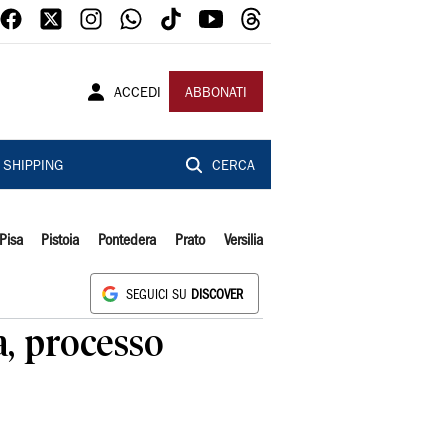
ACCEDI
ABBONATI
SHIPPING
CERCA
Pisa
Pistoia
Pontedera
Prato
Versilia
SEGUICI SU
DISCOVER
a, processo