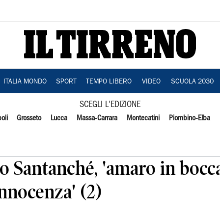
ITALIA MONDO
SPORT
TEMPO LIBERO
VIDEO
SCUOLA 2030
SCEGLI L'EDIZIONE
oli
Grosseto
Lucca
Massa-Carrara
Montecatini
Piombino-Elba
ato Santanché, 'amaro in bocc
nnocenza' (2)