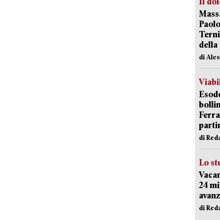
Il do
Massa
Paolo
Terni
della
di Ale
Viabi
Esodo
bolli
Ferr
parti
di Red
Lo st
Vacan
24 mi
avanz
di Red