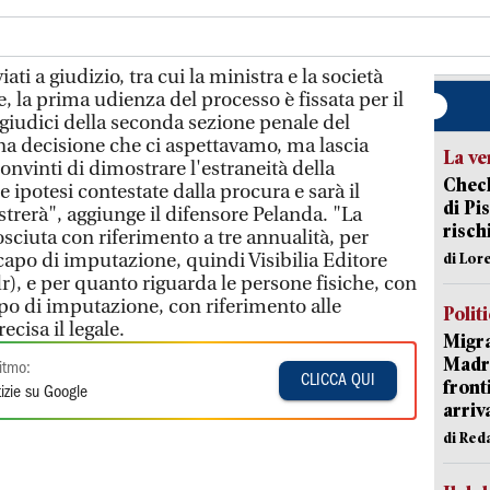
ati a giudizio, tra cui la ministra e la società
ne, la prima udienza del processo è fissata per il
giudici della seconda sezione penale del
una decisione che ci aspettavamo, ma lascia
La ve
nvinti di dimostrare l'estraneità della
Check
 ipotesi contestate dalla procura e sarà il
di Pis
trerà", aggiunge il difensore Pelanda. "La
risch
osciuta con riferimento a tre annualità, per
capo di imputazione, quindi Visibilia Editore
di Lor
dr), e per quanto riguarda le persone fisiche, con
po di imputazione, con riferimento alle
Polit
cisa il legale.
Migra
Madri
itmo:
CLICCA QUI
front
izie su Google
arriva
di Red