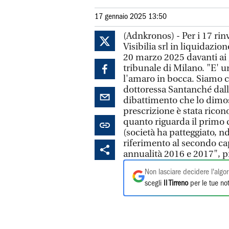
17 gennaio 2025 13:50
(Adnkronos) - Per i 17 rinvi
Visibilia srl in liquidazio
20 marzo 2025 davanti ai 
tribunale di Milano. "E' 
l'amaro in bocca. Siamo co
dottoressa Santanché dalle
dibattimento che lo dimos
prescrizione è stata ricon
quanto riguarda il primo 
(società ha patteggiato, n
riferimento al secondo ca
annualità 2016 e 2017", pre
Non lasciare decidere l'algor
scegli
Il Tirreno
per le tue not