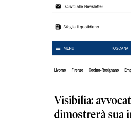
Il
Iscriviti alle Newsletter
Tirreno
Sfoglia il quotidiano
MENU
TOSCANA
Livorno
Firenze
Cecina-Rosignano
Emp
Visibilia: avvoc
dimostrerà sua i