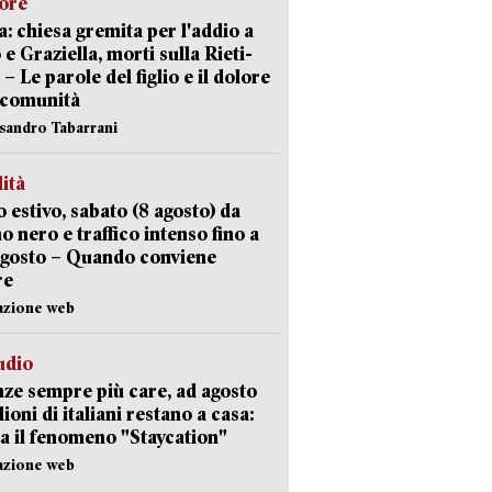
lore
: chiesa gremita per l'addio a
 e Graziella, morti sulla Rieti-
 – Le parole del figlio e il dolore
 comunità
ssandro Tabarrani
lità
 estivo, sabato (8 agosto) da
no nero e traffico intenso fino a
agosto – Quando conviene
re
azione web
udio
ze sempre più care, ad agosto
lioni di italiani restano a casa:
a il fenomeno "Staycation"
azione web