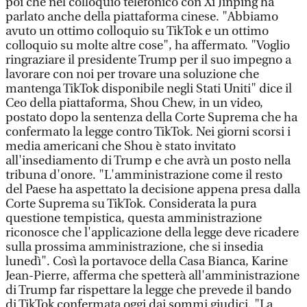
poi che nel colloquio telefonico con Xi Jinping ha
parlato anche della piattaforma cinese. "Abbiamo
avuto un ottimo colloquio su TikTok e un ottimo
colloquio su molte altre cose", ha affermato. "Voglio
ringraziare il presidente Trump per il suo impegno a
lavorare con noi per trovare una soluzione che
mantenga TikTok disponibile negli Stati Uniti" dice il
Ceo della piattaforma, Shou Chew, in un video,
postato dopo la sentenza della Corte Suprema che ha
confermato la legge contro TikTok. Nei giorni scorsi i
media americani che Shou è stato invitato
all'insediamento di Trump e che avrà un posto nella
tribuna d'onore. "L'amministrazione come il resto
del Paese ha aspettato la decisione appena presa dalla
Corte Suprema su TikTok. Considerata la pura
questione tempistica, questa amministrazione
riconosce che l'applicazione della legge deve ricadere
sulla prossima amministrazione, che si insedia
lunedì". Così la portavoce della Casa Bianca, Karine
Jean-Pierre, afferma che spetterà all'amministrazione
di Trump far rispettare la legge che prevede il bando
di TikTok confermata oggi dai sommi giudici. "La