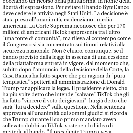
bocciando un ricorso della piattaforma, in nome della
libertà di espressione. Per evitare il bando ByteDance
deve cedere le attività negli Stati Uniti. La decisione è
stata presa all'unanimità, evidenziano i media
americani. La Corte Suprema riconosce che per 170
milioni di americani TikTok rappresenta tra l'altro
"una fonte di comunità", ma rileva al contempo come
il Congresso si sia concentrato sui timori relativi alla
sicurezza nazionale. Non è chiaro, comunque, se il
bando previsto dalla legge in assenza di una cessione
della piattaforma entrerà in vigore, dal momento che,
subito dopo l'annuncio della decisione della Corte, la
Casa Bianca ha fatto sapere che per ragioni di "pura
tempistica" spetterà all'amministrazione di Donald
Trump far applicare la legge. Il presidente eletto, che
ha più volte detto che intende "salvare" TikTok che gli
ha fatto "vincere il voto dei giovani", ha già detto che
sarà "lui a decidere" sulla questione. Nella sentenza
approvata all'unanimità dai sommi giudici si ricorda
che Trump durante il suo primo mandato aveva
sollevato dubbi su TikTok, sostenendo l'idea di
metterla al bando. "Il presidente Trump aveva