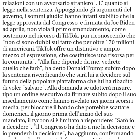
relazioni con un avversario straniero". E' quanto si
legge nella sentenza. Appoggiando gli argomenti del
governo, i sommi giudici hanno infatti stabilito che la
legge approvata dal Congresso, e firmata da Joe Biden
ad aprile, non viola il primo emendamento, come
sostenuto nel ricorso di TikTok, pur riconoscendo che
"non ci sono dubbi sul fatto che per oltre 170 milioni
di americani, TikTok offre un distintivo e ampio
mezzo di espressione, che costituisce una risorsa per
la comunità". "Alla fine dipende da me, vedrete
quello che farò", ha detto Donald Trump subito dopo
la sentenza rivendicando che sarà lui a decidere sul
futuro della popolare piattaforma che lui ha ribadito
di voler "salvare". Alla domanda se adotterà misure,
tipo un ordine esecutivo da firmare subito dopo il suo
insediamento come hanno rivelato nei giorni scorsi i
media, per bloccare il bando che potrebbe scattare
domenica, il giorno prima dell'inizio del suo
mandato, il tycoon si è limitato a rispondere: "Sarò io
a decidere". "Il Congresso ha dato a me la decisione e
io prenderò la decisione", ha aggiunto, confermando