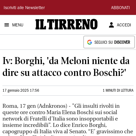
Il
Iscriviti alle Newsletter
ABBONATI
Tirreno
MENU
ACCEDI
SEGUICI SU
DISCOVER
Iv: Borghi, 'da Meloni niente da
dire su attacco contro Boschi?'
17 gennaio 2025 17:56
1 MINUTI DI LETTURA
Roma, 17 gen (Adnkronos) - "Gli insulti rivolti in
queste ore contro Maria Elena Boschi sui social
network di Fratelli d’Italia sono insopportabili e
insieme incredibili”. Lo dice Enrico Borghi,
capogruppo di Italia viva al Senato. “E’ gravissimo che