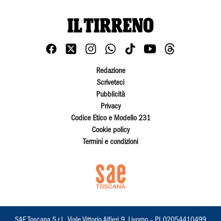
Redazione
Scriveteci
Pubblicità
Privacy
Codice Etico e Modello 231
Cookie policy
Termini e condizioni
SAE Toscana S.r.l., Viale Vittorio Alfieri 9, Livorno – PI 02054410499