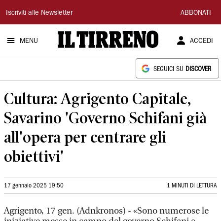
Il
Iscriviti alle Newsletter
ABBONATI
Tirreno
MENU
ACCEDI
SEGUICI SU
DISCOVER
Cultura: Agrigento Capitale,
Savarino 'Governo Schifani già
all'opera per centrare gli
obiettivi'
17 gennaio 2025 19:50
1 MINUTI DI LETTURA
Agrigento, 17 gen. (Adnkronos) - «Sono numerose le