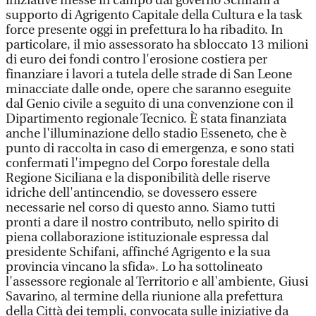
iniziative messe in campo dal governo Schifani a
supporto di Agrigento Capitale della Cultura e la task
force presente oggi in prefettura lo ha ribadito. In
particolare, il mio assessorato ha sbloccato 13 milioni
di euro dei fondi contro l'erosione costiera per
finanziare i lavori a tutela delle strade di San Leone
minacciate dalle onde, opere che saranno eseguite
dal Genio civile a seguito di una convenzione con il
Dipartimento regionale Tecnico. È stata finanziata
anche l'illuminazione dello stadio Esseneto, che è
punto di raccolta in caso di emergenza, e sono stati
confermati l'impegno del Corpo forestale della
Regione Siciliana e la disponibilità delle riserve
idriche dell'antincendio, se dovessero essere
necessarie nel corso di questo anno. Siamo tutti
pronti a dare il nostro contributo, nello spirito di
piena collaborazione istituzionale espressa dal
presidente Schifani, affinché Agrigento e la sua
provincia vincano la sfida». Lo ha sottolineato
l'assessore regionale al Territorio e all'ambiente, Giusi
Savarino, al termine della riunione alla prefettura
della Città dei templi, convocata sulle iniziative da