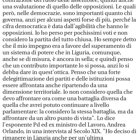
contrazione del ruolo delle assemblee, quindi anche
una svalutazione di quello delle opposizioni. Le quali
però, nelle democrazie, sono importanti quanto chi
governa, anzi per alcuni aspetti forse di più, perché la
cifra democratica è data dall’agibilità che hanno le
opposizioni. Io ho perso per pochissimi voti e non
considero la partita del tutto chiusa. Ho sempre detto
che il mio impegno era a favore del superamento di
un sistema di potere che in Liguria, comunque,
anche se di misura, è ancora in sella; e quindi penso
che un contributo importante lo si possa, anzi lo si
debba dare in quest'ottica. Penso che una forte
delegittimazione dei partiti e delle istituzioni possa
essere affrontata anche ripartendo da una
dimensione territoriale. Io non considero quella che
devo affrontare ora come una battaglia diversa da
quella che avrei potuto continuare a livello
parlamentare: la considero la stessa battaglia, ma da
affrontare da un altro punto di vista". Lo dice
l'esponente Pd ed ex ministro del Lavoro, Andrea
Orlando, in una intervista al Secolo XIX. "Ho deciso di
rimanere in Liguria anche per un'ultima