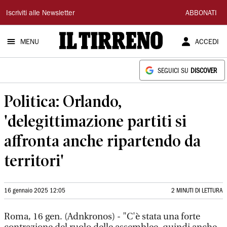
Il
Iscriviti alle Newsletter
ABBONATI
Tirreno
MENU
ACCEDI
SEGUICI SU
DISCOVER
Politica: Orlando,
'delegittimazione partiti si
affronta anche ripartendo da
territori'
16 gennaio 2025 12:05
2 MINUTI DI LETTURA
Roma, 16 gen. (Adnkronos) - "C'è stata una forte