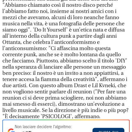
"Abbiamo chiamato così il nostro disco perché
l’abbiamo fatto noi, insieme ai nostri amici con i
mezzi che avevamo, alcuni di loro neanche fanno
musica nella vita, è una fotografia delle persone che
siamo oggi". 'Do It Yourself' è un’etica nata e diffusa
all’interno della cultura punk a partire dagli anni
Ottanta, che celebra l’anticonformismo e
l’anticonsumismo: "Ci affascina molto questa
corrente punk, anche se è molto lontana da quello
che facciamo. Piuttosto, abbiamo scelto il titolo 'DIY'
nella speranza di lanciare alle persone un messaggio
ben preciso: il nostro è un invito a non appiattirsi, a
tenere accesa la fiamma della creatività", affermano i
due artisti. Con questo album Drast e Lil Kvneki, che
non vogliono sentir parlare di reunion ("Per fare una
reunion ci si deve prima sciogliere, noi non abbiamo
mai smesso di esserci), dimostrano un’evoluzione a
livello musicale. Se la direzione è più indie o più pop?
"È decisamente 'PSICOLOGI', affermano.
Non lasciare decidere l'algoritmo: