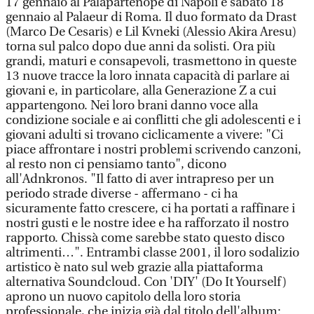
17 gennaio al Palapartenope di Napoli e sabato 18
gennaio al Palaeur di Roma. Il duo formato da Drast
(Marco De Cesaris) e Lil Kvneki (Alessio Akira Aresu)
torna sul palco dopo due anni da solisti. Ora più
grandi, maturi e consapevoli, trasmettono in queste
13 nuove tracce la loro innata capacità di parlare ai
giovani e, in particolare, alla Generazione Z a cui
appartengono. Nei loro brani danno voce alla
condizione sociale e ai conflitti che gli adolescenti e i
giovani adulti si trovano ciclicamente a vivere: "Ci
piace affrontare i nostri problemi scrivendo canzoni,
al resto non ci pensiamo tanto", dicono
all'Adnkronos. "Il fatto di aver intrapreso per un
periodo strade diverse - affermano - ci ha
sicuramente fatto crescere, ci ha portati a raffinare i
nostri gusti e le nostre idee e ha rafforzato il nostro
rapporto. Chissà come sarebbe stato questo disco
altrimenti…". Entrambi classe 2001, il loro sodalizio
artistico è nato sul web grazie alla piattaforma
alternativa Soundcloud. Con 'DIY' (Do It Yourself)
aprono un nuovo capitolo della loro storia
professionale, che inizia già dal titolo dell'album: