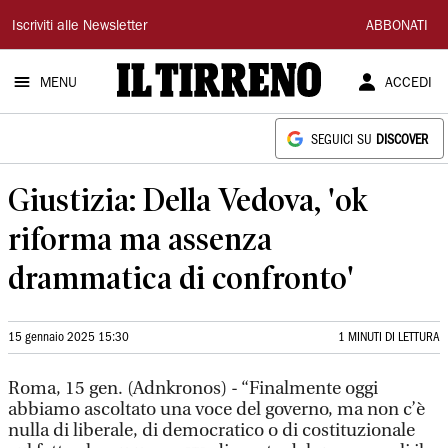
Il
Iscriviti alle Newsletter
ABBONATI
Tirreno
MENU
ACCEDI
SEGUICI SU
DISCOVER
Giustizia: Della Vedova, 'ok
riforma ma assenza
drammatica di confronto'
15 gennaio 2025 15:30
1 MINUTI DI LETTURA
Roma, 15 gen. (Adnkronos) - “Finalmente oggi
abbiamo ascoltato una voce del governo, ma non c’è
nulla di liberale, di democratico o di costituzionale