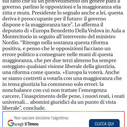
sul fatto che su un provvedimento del genere parli il
governo, parlino le opposizioni e la maggioranza stia
zitta e muta. Presidente lo segnalo anche a lei, questa
deriva è preoccupante per il futuro: il governo
dispone e la maggioranza tace”. Lo afferma il
deputato di +Europa Benedetto Della Vedova in Aula a
Montecitorio in seguito all’intervento del ministro
Nordio. “Ritengo nella sostanza questa riforma
positiva, e penso che le opposizioni facciano un
errore politico a consegnare nelle mani di questa
maggioranza, che per due terzi almeno ha sempre
osteggiato qualsiasi visione liberale della giustizia,
una riforma come questa. +Europa la voterà. Anche
se siamo costretti a votarla con una maggioranza che
in tema giustizia ha commesso solo errori: la
nonchalance con cui non trattate l’emergenza
carcere, l’inasprimento delle pene, i nuovi reati, i reati
universali... abomini giuridici da un punto di vista
liberale”, conclude.
Non lasciare decidere l'algoritmo:
CLICCA QUI
scegli
Il Tirreno