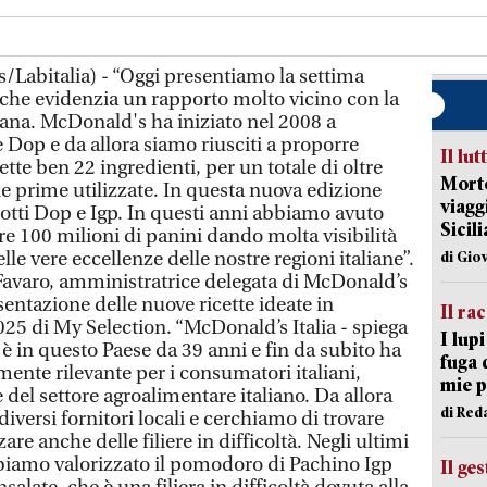
Labitalia) - “Oggi presentiamo la settima
 che evidenzia un rapporto molto vicino con la
liana. McDonald's ha iniziato nel 2008 a
 e Dop e da allora siamo riusciti a proporre
Il lut
cette ben 22 ingredienti, per un totale di oltre
Morto
ie prime utilizzate. In questa nuova edizione
viagg
tti Dop e Igp. In questi anni abbiamo avuto
Sicil
re 100 milioni di panini dando molta visibilità
le vere eccellenze delle nostre regioni italiane”.
di Gio
 Favaro, amministratrice delegata di McDonald’s
esentazione delle nuove ricette ideate in
Il ra
025 di My Selection. “McDonald’s Italia - spiega
I lup
- è in questo Paese da 39 anni e fin da subito ha
fuga 
ente rilevante per i consumatori italiani,
mie 
 del settore agroalimentare italiano. Da allora
di Red
versi fornitori locali e cerchiamo di trovare
are anche delle filiere in difficoltà. Negli ultimi
biamo valorizzato il pomodoro di Pachino Igp
Il ge