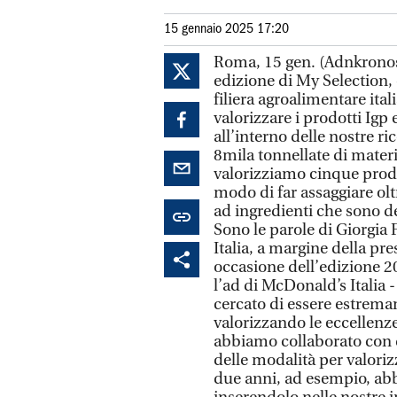
15 gennaio 2025 17:20
Roma, 15 gen. (Adnkronos/
edizione di My Selection,
filiera agroalimentare ita
valorizzare i prodotti Igp
all’interno delle nostre ri
8mila tonnellate di mater
valorizziamo cinque prodo
modo di far assaggiare olt
ad ingredienti che sono del
Sono le parole di Giorgia
Italia, a margine della pr
occasione dell’edizione 2
l’ad di McDonald’s Italia 
cercato di essere estremam
valorizzando le eccellenze
abbiamo collaborato con di
delle modalità per valorizz
due anni, ad esempio, ab