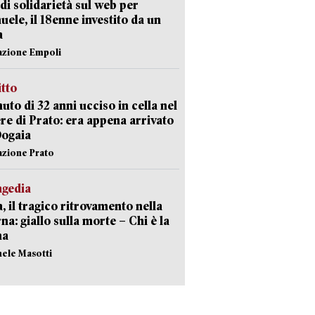
di solidarietà sul web per
ele, il 18enne investito da un
a
azione Empoli
itto
uto di 32 anni ucciso in cella nel
re di Prato: era appena arrivato
Dogaia
azione Prato
agedia
, il tragico ritrovamento nella
rna: giallo sulla morte – Chi è la
ma
hele Masotti