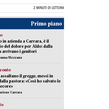
2 MINUTI DI LETTURA
Primo piano
to
 in azienda a Carrara, è il
io del dolore per Aldo: dalla
ia arrivano i genitori
vanna Mezzana
cconto
i assaltano il gregge, messi in
dalla pastora: «Così ho salvato le
pecore»
azione Carrara
sto