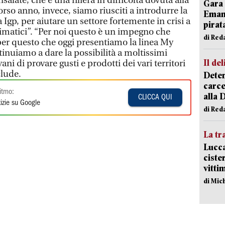
salate, che è una filiera in difficoltà dovuta alla
Gara 
rso anno, invece, siamo riusciti a introdurre la
Emanu
gp, per aiutare un settore fortemente in crisi a
pirat
matici”. “Per noi questo è un impegno che
di Red
er questo che oggi presentiamo la linea My
tinuiamo a dare la possibilità a moltissimi
Il del
vani di provare gusti e prodotti dei vari territori
clude.
Deten
carce
itmo:
alla 
CLICCA QUI
izie su Google
di Red
La tr
Lucca
ciste
vitti
di Mic