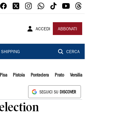
ACCEDI
ABBONATI
SHIPPING
CERCA
Pisa
Pistoia
Pontedera
Prato
Versilia
SEGUICI SU
DISCOVER
election