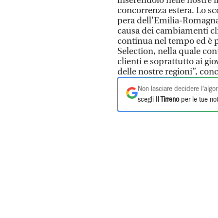
inserendolo nelle nostre in
concorrenza estera. Lo sco
pera dell'Emilia-Romagna I
causa dei cambiamenti cli
continua nel tempo ed è p
Selection, nella quale con
clienti e soprattutto ai gio
delle nostre regioni”, con
Non lasciare decidere l'algor
scegli
Il Tirreno
per le tue not