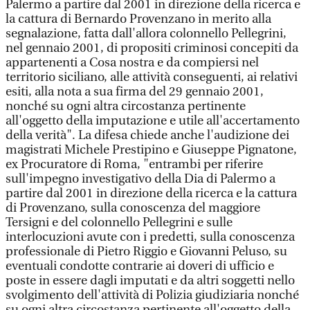
Palermo a partire dal 2001 in direzione della ricerca e
la cattura di Bernardo Provenzano in merito alla
segnalazione, fatta dall'allora colonnello Pellegrini,
nel gennaio 2001, di propositi criminosi concepiti da
appartenenti a Cosa nostra e da compiersi nel
territorio siciliano, alle attività conseguenti, ai relativi
esiti, alla nota a sua firma del 29 gennaio 2001,
nonché su ogni altra circostanza pertinente
all'oggetto della imputazione e utile all'accertamento
della verità". La difesa chiede anche l'audizione dei
magistrati Michele Prestipino e Giuseppe Pignatone,
ex Procuratore di Roma, "entrambi per riferire
sull'impegno investigativo della Dia di Palermo a
partire dal 2001 in direzione della ricerca e la cattura
di Provenzano, sulla conoscenza del maggiore
Tersigni e del colonnello Pellegrini e sulle
interlocuzioni avute con i predetti, sulla conoscenza
professionale di Pietro Riggio e Giovanni Peluso, su
eventuali condotte contrarie ai doveri di ufficio e
poste in essere dagli imputati e da altri soggetti nello
svolgimento dell'attività di Polizia giudiziaria nonché
su ogni altra circostanza pertinente all'oggetto della