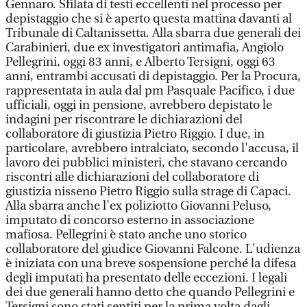
Gennaro. Sfilata di testi eccellenti nel processo per
depistaggio che si è aperto questa mattina davanti al
Tribunale di Caltanissetta. Alla sbarra due generali dei
Carabinieri, due ex investigatori antimafia, Angiolo
Pellegrini, oggi 83 anni, e Alberto Tersigni, oggi 63
anni, entrambi accusati di depistaggio. Per la Procura,
rappresentata in aula dal pm Pasquale Pacifico, i due
ufficiali, oggi in pensione, avrebbero depistato le
indagini per riscontrare le dichiarazioni del
collaboratore di giustizia Pietro Riggio. I due, in
particolare, avrebbero intralciato, secondo l'accusa, il
lavoro dei pubblici ministeri, che stavano cercando
riscontri alle dichiarazioni del collaboratore di
giustizia nisseno Pietro Riggio sulla strage di Capaci.
Alla sbarra anche l'ex poliziotto Giovanni Peluso,
imputato di concorso esterno in associazione
mafiosa. Pellegrini è stato anche uno storico
collaboratore del giudice Giovanni Falcone. L'udienza
è iniziata con una breve sospensione perché la difesa
degli imputati ha presentato delle eccezioni. I legali
dei due generali hanno detto che quando Pellegrini e
Tersigni sono stati sentiti per la prima volta dagli