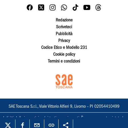
Redazione
Scriveteci
Pubblicità
Privacy
Codice Etico e Modello 231
Cookie policy
Termini e condizioni
SAE Toscana S.r.l., Viale Vittorio Alfieri 9, Livorno – PI 02054410499
I diritti delle immagini e dei testi sono riservati. È espressamente vietata la
loro riproduzione con qualsiasi mezzo e l'adattamento totale o parziale.