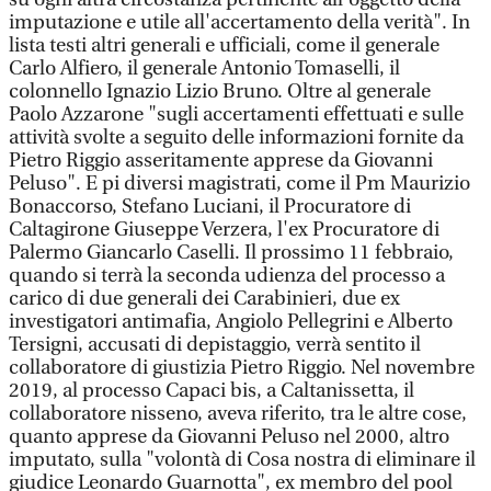
imputazione e utile all'accertamento della verità". In
lista testi altri generali e ufficiali, come il generale
Carlo Alfiero, il generale Antonio Tomaselli, il
colonnello Ignazio Lizio Bruno. Oltre al generale
Paolo Azzarone "sugli accertamenti effettuati e sulle
attività svolte a seguito delle informazioni fornite da
Pietro Riggio asseritamente apprese da Giovanni
Peluso". E pi diversi magistrati, come il Pm Maurizio
Bonaccorso, Stefano Luciani, il Procuratore di
Caltagirone Giuseppe Verzera, l'ex Procuratore di
Palermo Giancarlo Caselli. Il prossimo 11 febbraio,
quando si terrà la seconda udienza del processo a
carico di due generali dei Carabinieri, due ex
investigatori antimafia, Angiolo Pellegrini e Alberto
Tersigni, accusati di depistaggio, verrà sentito il
collaboratore di giustizia Pietro Riggio. Nel novembre
2019, al processo Capaci bis, a Caltanissetta, il
collaboratore nisseno, aveva riferito, tra le altre cose,
quanto apprese da Giovanni Peluso nel 2000, altro
imputato, sulla "volontà di Cosa nostra di eliminare il
giudice Leonardo Guarnotta", ex membro del pool