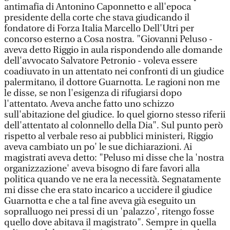
antimafia di Antonino Caponnetto e all'epoca
presidente della corte che stava giudicando il
fondatore di Forza Italia Marcello Dell'Utri per
concorso esterno a Cosa nostra. "Giovanni Peluso -
aveva detto Riggio in aula rispondendo alle domande
dell'avvocato Salvatore Petronio - voleva essere
coadiuvato in un attentato nei confronti di un giudice
palermitano, il dottore Guarnotta. Le ragioni non me
le disse, se non l'esigenza di rifugiarsi dopo
l'attentato. Aveva anche fatto uno schizzo
sull'abitazione del giudice. Io quel giorno stesso riferii
dell'attentato al colonnello della Dia". Sul punto però
rispetto al verbale reso ai pubblici ministeri, Riggio
aveva cambiato un po' le sue dichiarazioni. Ai
magistrati aveva detto: "Peluso mi disse che la 'nostra
organizzazione' aveva bisogno di fare favori alla
politica quando ve ne era la necessità. Segnatamente
mi disse che era stato incarico a uccidere il giudice
Guarnotta e che a tal fine aveva già eseguito un
sopralluogo nei pressi di un 'palazzo', ritengo fosse
quello dove abitava il magistrato". Sempre in quella