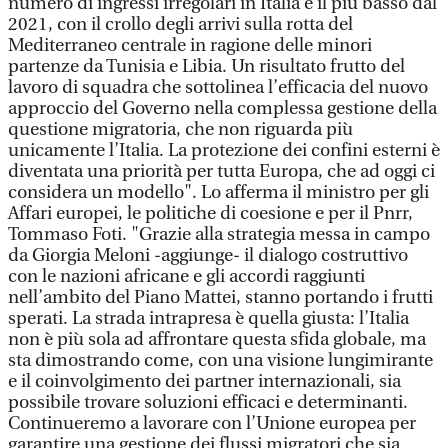
numero di ingressi irregolari in Italia è il più basso dal
2021, con il crollo degli arrivi sulla rotta del
Mediterraneo centrale in ragione delle minori
partenze da Tunisia e Libia. Un risultato frutto del
lavoro di squadra che sottolinea l’efficacia del nuovo
approccio del Governo nella complessa gestione della
questione migratoria, che non riguarda più
unicamente l’Italia. La protezione dei confini esterni è
diventata una priorità per tutta Europa, che ad oggi ci
considera un modello". Lo afferma il ministro per gli
Affari europei, le politiche di coesione e per il Pnrr,
Tommaso Foti. "Grazie alla strategia messa in campo
da Giorgia Meloni -aggiunge- il dialogo costruttivo
con le nazioni africane e gli accordi raggiunti
nell’ambito del Piano Mattei, stanno portando i frutti
sperati. La strada intrapresa è quella giusta: l’Italia
non è più sola ad affrontare questa sfida globale, ma
sta dimostrando come, con una visione lungimirante
e il coinvolgimento dei partner internazionali, sia
possibile trovare soluzioni efficaci e determinanti.
Continueremo a lavorare con l’Unione europea per
garantire una gestione dei flussi migratori che sia