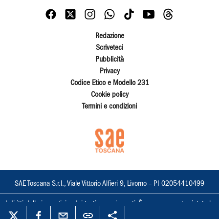
Redazione
Scriveteci
Pubblicità
Privacy
Codice Etico e Modello 231
Cookie policy
Termini e condizioni
SAE Toscana S.r.l., Viale Vittorio Alfieri 9, Livorno – PI 02054410499
I diritti delle immagini e dei testi sono riservati. È espressamente vietata la
loro riproduzione con qualsiasi mezzo e l'adattamento totale o parziale.