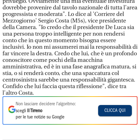
privilegio. Ovviamente una mia eventuale investitura
dovrebbe provenire dal tavolo nazionale di tutta l’area
progressista e moderata". Lo dice al 'Corriere del
Mezzogiorno' Sergio Costa (M5s), vice presidente
della Camera. "Io credo che il presidente De Luca sia
una persona troppo intelligente per non rendersi
conto che in questo momento bisogna essere
inclusivi. Io non mi assumerei mai la responsabilità di
far vincere la destra. Credo che lui, che è un profondo
conoscitore come pochi della macchina
amministrativa, ed è in una fase anagrafica matura, si
stia, o si renderà conto, che una spaccatura col
centrosinistra sarebbe una responsabilità gigantesca.
Confido che lui faccia questa riflessione", dice tra
l'altro Costa.
Non lasciare decidere l'algoritmo:
CLICCA QUI
scegli
Il Tirreno
per le tue notizie su Google