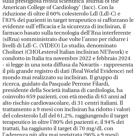
sulla prestigiosa rivista scientifica ‘Journal of the
American College of Cardiology’ (Jacc). Con la
riduzione di oltre il 60% colesterolo Ldl (Ldl-C) e
l’83% dei pazienti in target terapeutico si rafforzano le
evidenze sull'efficacia e la sicurezza di inclisiran, il
farmaco basato sulla tecnologia dell'Rna interferente
(siRna) somministrato due volte l’anno per ridurre i
livelli di Ldl-C. (VIDEO) Lo studio, denominato
Cholinet (CHOLesterol Italian inclisiran NETwork) e
condotto in Italia tra novembre 2022 e febbraio 2024
- si legge in una nota diffusa da Novartis - rappresenta
il più grande registro di dati (Real World Evidence) nel
mondo mai realizzato su inclisiran. Il gruppo di
ricerca, guidato da Pasquale Perrone Filardi,
presidente della Società italiana di cardiologia, ha
coinvolto 659 pazienti, con età media di 63 anni ad
alto rischio cardiovascolare, di 31 centri italiani. Il
trattamento a 9 mesi con inclisiran ha ridotto i valori
del colesterolo Ldl del 61,2%, raggiungendo il target
terapeutico in oltre l’80% dei pazienti e, il 94% dei
trattati, ha raggiunto il target di 70 mg/dl, con
l’aderenza più alta mai registrata (96% a 9 mesi).