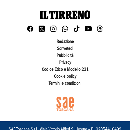
Redazione
Scriveteci
Pubblicità
Privacy
Codice Etico e Modello 231
Cookie policy
Termini e condizioni
SAE Toscana S.r.l., Viale Vittorio Alfieri 9, Livorno – PI 02054410499