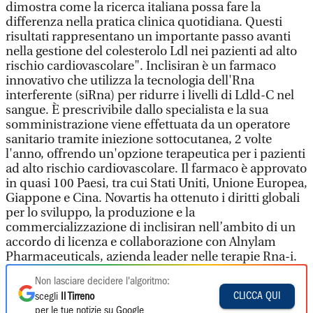
dimostra come la ricerca italiana possa fare la
differenza nella pratica clinica quotidiana. Questi
risultati rappresentano un importante passo avanti
nella gestione del colesterolo Ldl nei pazienti ad alto
rischio cardiovascolare". Inclisiran è un farmaco
innovativo che utilizza la tecnologia dell'Rna
interferente (siRna) per ridurre i livelli di Ldld-C nel
sangue. È prescrivibile dallo specialista e la sua
somministrazione viene effettuata da un operatore
sanitario tramite iniezione sottocutanea, 2 volte
l'anno, offrendo un'opzione terapeutica per i pazienti
ad alto rischio cardiovascolare. Il farmaco è approvato
in quasi 100 Paesi, tra cui Stati Uniti, Unione Europea,
Giappone e Cina. Novartis ha ottenuto i diritti globali
per lo sviluppo, la produzione e la
commercializzazione di inclisiran nell’ambito di un
accordo di licenza e collaborazione con Alnylam
Pharmaceuticals, azienda leader nelle terapie Rna-i.
Non lasciare decidere l'algoritmo:
CLICCA QUI
scegli
Il Tirreno
per le tue notizie su Google