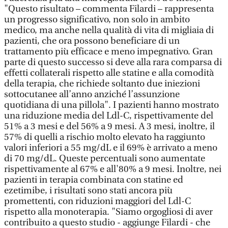
"Questo risultato – commenta Filardi – rappresenta
un progresso significativo, non solo in ambito
medico, ma anche nella qualità di vita di migliaia di
pazienti, che ora possono beneficiare di un
trattamento più efficace e meno impegnativo. Gran
parte di questo successo si deve alla rara comparsa di
effetti collaterali rispetto alle statine e alla comodità
della terapia, che richiede soltanto due iniezioni
sottocutanee all’anno anziché l’assunzione
quotidiana di una pillola". I pazienti hanno mostrato
una riduzione media del Ldl-C, rispettivamente del
51% a 3 mesi e del 56% a 9 mesi. A 3 mesi, inoltre, il
57% di quelli a rischio molto elevato ha raggiunto
valori inferiori a 55 mg/dL e il 69% è arrivato a meno
di 70 mg/dL. Queste percentuali sono aumentate
rispettivamente al 67% e all'80% a 9 mesi. Inoltre, nei
pazienti in terapia combinata con statine ed
ezetimibe, i risultati sono stati ancora più
promettenti, con riduzioni maggiori del Ldl-C
rispetto alla monoterapia. "Siamo orgogliosi di aver
contribuito a questo studio - aggiunge Filardi - che